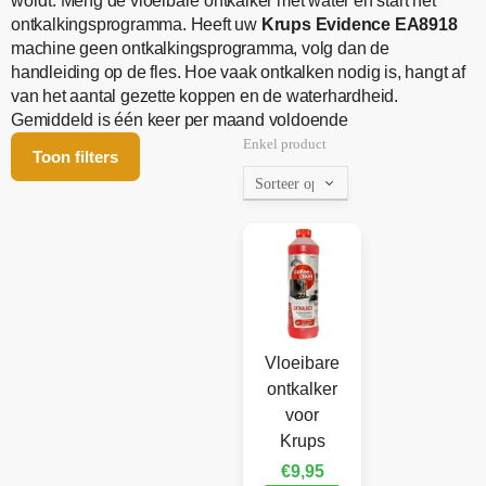
wordt. Meng de vloeibare ontkalker met water en start het
ontkalkingsprogramma. Heeft uw
Krups Evidence EA8918
machine geen ontkalkingsprogramma, volg dan de
handleiding op de fles. Hoe vaak ontkalken nodig is, hangt af
van het aantal gezette koppen en de waterhardheid.
Gemiddeld is één keer per maand voldoende
Enkel product
Toon filters
Vloeibare
ontkalker
voor
Krups
€
9,95