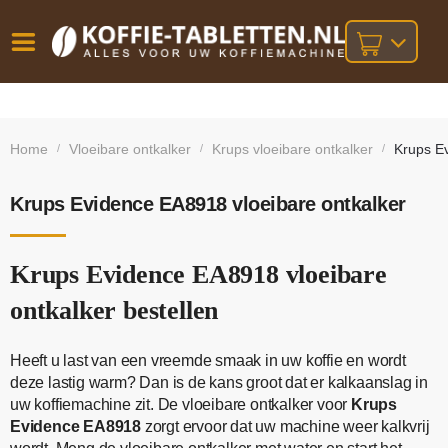
Vóór
Gratis
14 dagen
verzending
omruilgarantie!
16:00
Home
Vloeibare ontkalker
Krups vloeibare ontkalker
Krups Ev
/
/
/
bij orders
besteld,
volgende
boven
werkdag
€25,-
geleverd!
Krups Evidence EA8918 vloeibare ontkalker
Krups Evidence EA8918 vloeibare
ontkalker bestellen
Heeft u last van een vreemde smaak in uw koffie en wordt
deze lastig warm? Dan is de kans groot dat er kalkaanslag in
uw koffiemachine zit. De vloeibare ontkalker voor
Krups
Evidence EA8918
zorgt ervoor dat uw machine weer kalkvrij