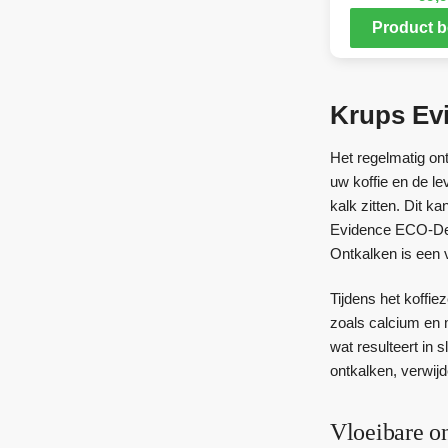
Product b
Krups Ev
Het regelmatig on
uw koffie en de le
kalk zitten. Dit 
Evidence ECO-Desi
Ontkalken is een 
Tijdens het koffi
zoals calcium en 
wat resulteert in 
ontkalken, verwijd
Vloeibare o