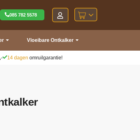
085 782 5578
er
Vloeibare Ontkalker
,-
14 dagen
omruilgarantie!
tkalker