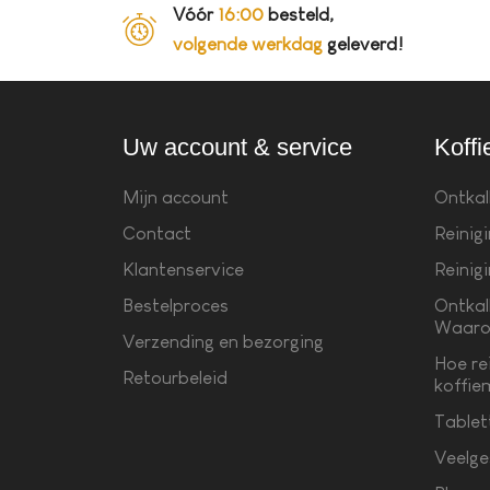
Vóór
16:00
besteld,
volgende werkdag
geleverd!
Uw account & service
Koffi
Mijn account
Ontkal
Contact
Reinig
Klantenservice
Reinig
Bestelproces
Ontkal
Waaro
Verzending en bezorging
Hoe re
Retourbeleid
koffie
Tablet
Veelge