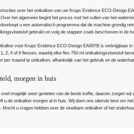
nstructies over het ontkalken van uw Krups Evidence ECO-Design EA
. Over het algemeen begint het proces met het vullen van het waterr
 doorloopt u een automatisch programma dat de machine grondig reinigt
kingsvloeistof gebruikt en volg de stappen zoals beschreven in de ha
tkalker voor Krups Evidence ECO-Design EA897B is verkrijgbaar in v
, 2, 4 of 8 flessen, waarbij elke fles 750 ml ontkalkingsvloeistof b
r per maand te ontkalken, afhankelijk van het gebruik en de waterha
teld, morgen in huis
zo snel mogelijk weer genieten van de beste koffie, daarom zorgen wij 
eft u de ontkalker morgen al in huis. Wij doen ons uiterste best om h
. Mocht u vragen hebben over de vloeibare ontkalker of het onderh