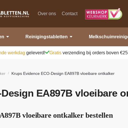
Over ons
Contact
en
Reinigingstabletten
Melkschuimreinig
nde werkdag
geleverd!
Gratis
verzending bij orders boven €25
ker
Krups Evidence ECO-Design EA897B vloeibare ontkalker
/
Design EA897B vloeibare on
897B vloeibare ontkalker bestellen