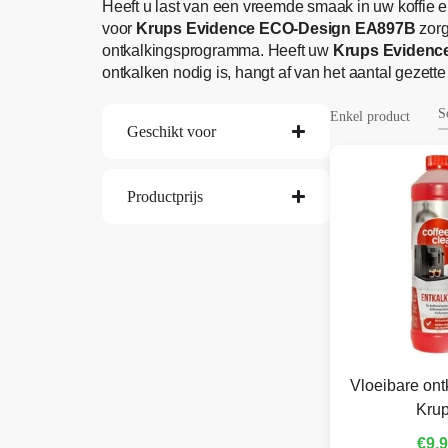
Heeft u last van een vreemde smaak in uw koffie e
voor
Krups Evidence ECO-Design EA897B
zorg
ontkalkingsprogramma. Heeft uw
Krups Evidenc
ontkalken nodig is, hangt af van het aantal geze
Enkel product
Geschikt voor
Productprijs
Vloeibare ont
Kru
€
9,