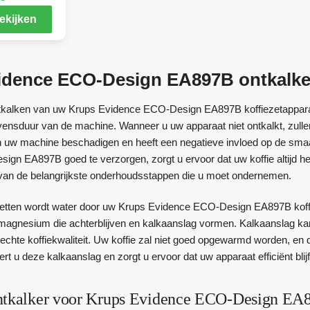
ekijken
idence ECO-Design EA897B ontkalk
tkalken van uw Krups Evidence ECO-Design EA897B koffiezetapparaat
vensduur van de machine. Wanneer u uw apparaat niet ontkalkt, zullen
kan uw machine beschadigen en heeft een negatieve invloed op de sm
gn EA897B goed te verzorgen, zorgt u ervoor dat uw koffie altijd h
van de belangrijkste onderhoudsstappen die u moet ondernemen.
ezetten wordt water door uw Krups Evidence ECO-Design EA897B koff
magnesium die achterblijven en kalkaanslag vormen. Kalkaanslag ka
slechte koffiekwaliteit. Uw koffie zal niet goed opgewarmd worden, e
ert u deze kalkaanslag en zorgt u ervoor dat uw apparaat efficiënt blij
ntkalker voor Krups Evidence ECO-Design EA