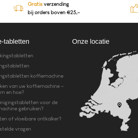
Gratis
verzending
bij orders boven €25,-
e-tabletten
Onze locatie
kingstabletten
ingstabletten
ingstabletten koffiemachine
ken van uw koffiemachine –
m en hoe?
inigingstabletten voor de
machine gebruiken?
ten of vloeibare ontkalker?
stelde vragen