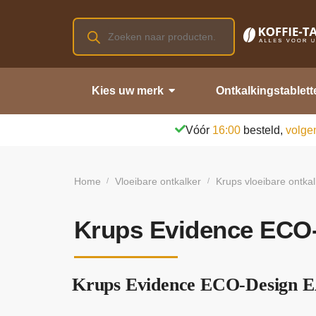
Kies uw merk
Ontkalkingstablett
Vóór
16:00
besteld,
volge
Home
Vloeibare ontkalker
Krups vloeibare ontkal
/
/
Krups Evidence ECO-
Krups Evidence ECO-Design EA