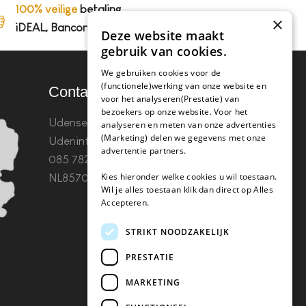
100% veilige
betaling,
×
iDEAL, Bancontact en op rekening
Deze website maakt
gebruik van cookies.
We gebruiken cookies voor de
(functionele)werking van onze website en
Contact
voor het analyseren(Prestatie) van
bezoekers op onze website. Voor het
Udenseweg 8B 5405 PA
analyseren en meten van onze advertenties
(Marketing) delen we gegevens met onze
Uden
info(@)koffie-tabletten.nl
Tel.
advertentie partners.
085 782 5578KvK 67529623 Btw:
Kies hieronder welke cookies u wil toestaan.
NL857053759B01
Wil je alles toestaan klik dan direct op Alles
Accepteren.
STRIKT NOODZAKELIJK
PRESTATIE
MARKETING