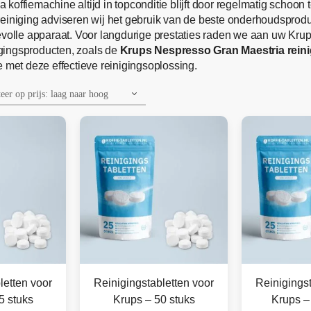
koffiemachine altijd in topconditie blijft door regelmatig schoo
 reiniging adviseren wij het gebruik van de beste onderhoudspro
olle apparaat. Voor langdurige prestaties raden we aan uw Kru
gingsproducten, zoals de
Krups Nespresso Gran Maestria reini
e met deze effectieve reinigingsoplossing.
letten voor
Reinigingstabletten voor
Reinigingst
5 stuks
Krups – 50 stuks
Krups –