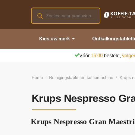
Kies uw merk
Ontkalkingstablett
Vóór
16:00
besteld,
volge
Home
Reinigingstabletten koffiemachine
Krups re
/
/
Krups Nespresso Gran
Krups Nespresso Gran Maestria 