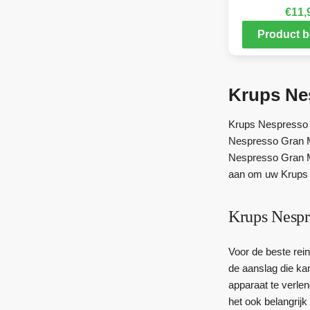
€
11,
Product b
Krups Nes
Krups Nespresso G
Nespresso Gran Ma
Nespresso Gran Ma
aan om uw Krups N
Krups Nespre
Voor de beste rein
de aanslag die kan
apparaat te verle
het ook belangrij