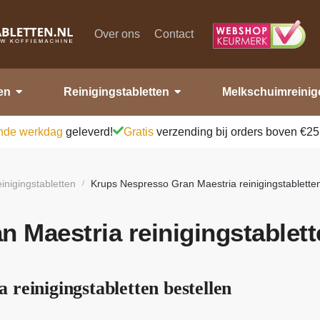
Over ons
Contact
en
Reinigingstabletten
Melkschuimreinig
nde werkdag
geleverd!
Gratis
verzending bij orders boven €25
inigingstabletten
Krups Nespresso Gran Maestria reinigingstablette
/
 Maestria reinigingstablett
reinigingstabletten bestellen