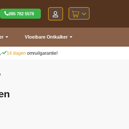
085 782 5578
er
Vloeibare Ontkalker
,-
14 dagen
omruilgarantie!
n
en