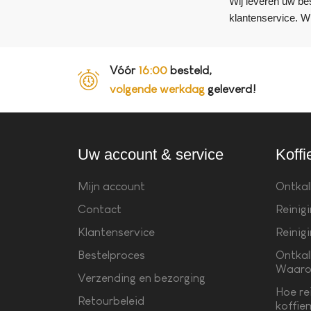
Wij leveren uw be
klantenservice. Wi
Vóór
16:00
besteld,
volgende werkdag
geleverd!
Uw account & service
Koffi
Mijn account
Ontkal
Contact
Reinig
Klantenservice
Reinig
Bestelproces
Ontkal
Waaro
Verzending en bezorging
Hoe re
Retourbeleid
koffie