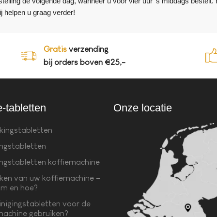
stelling de volgende dag, wanneer u voor vier uur ‘s middags bestelt
j helpen u graag verder!
Gratis
verzending
bij orders boven €25,-
e-tabletten
Onze locatie
kingstabletten
ingstabletten
ingstabletten koffiemachine
ken van uw koffiemachine –
m en hoe?
inigingstabletten voor de
machine gebruiken?