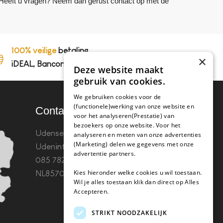
. Heeft u vragen? Neem dan gerust contact op met de
100% veilige
betaling,
×
iDEAL, Bancontact en op rekening
Deze website maakt
gebruik van cookies.
We gebruiken cookies voor de
(functionele)werking van onze website en
Contact
voor het analyseren(Prestatie) van
bezoekers op onze website. Voor het
Udenseweg 8B 5405 PA
analyseren en meten van onze advertenties
(Marketing) delen we gegevens met onze
Uden
info(@)koffie-tabletten.nl
Tel.
advertentie partners.
085 782 5578KvK 67529623 Btw:
Kies hieronder welke cookies u wil toestaan.
NL857053759B01
Wil je alles toestaan klik dan direct op Alles
Accepteren.
STRIKT NOODZAKELIJK