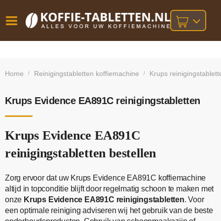
Vóór
Gratis
14 dagen
verzending
omruilgarantie!
16:00
Home
Reinigingstabletten koffiemachine
Krups reinigingstablett
/
/
bij orders
besteld,
volgende
boven
werkdag
€25,-
geleverd!
Krups Evidence EA891C reinigingstabletten
Krups Evidence EA891C
reinigingstabletten bestellen
Zorg ervoor dat uw Krups Evidence EA891C koffiemachine
altijd in topconditie blijft door regelmatig schoon te maken met
onze
Krups Evidence EA891C reinigingstabletten
. Voor
een optimale reiniging adviseren wij het gebruik van de beste