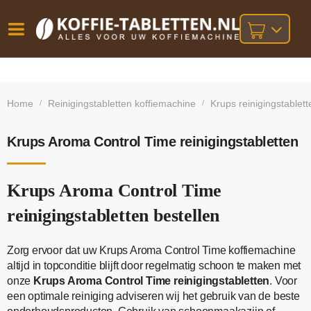
Vóór
Gratis
14 dagen
verzending
omruilgarantie!
16:00
Home
Reinigingstabletten koffiemachine
Krups reinigingstablett
/
/
bij orders
besteld,
volgende
boven
werkdag
€25,-
geleverd!
Krups Aroma Control Time reinigingstabletten
Krups Aroma Control Time
reinigingstabletten bestellen
Zorg ervoor dat uw Krups Aroma Control Time koffiemachine
altijd in topconditie blijft door regelmatig schoon te maken met
onze
Krups Aroma Control Time reinigingstabletten
. Voor
een optimale reiniging adviseren wij het gebruik van de beste