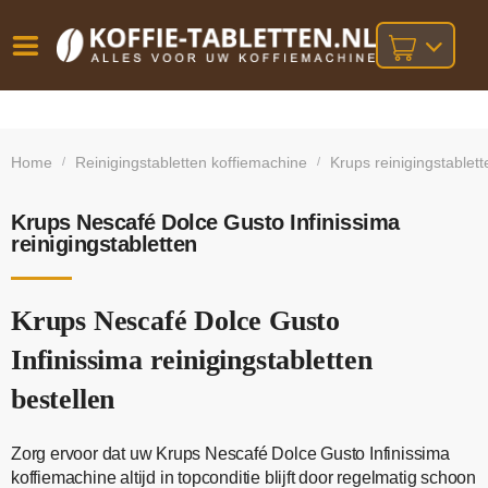
Vóór
Gratis
14 dagen
verzending
omruilgarantie!
16:00
Home
Reinigingstabletten koffiemachine
Krups reinigingstablett
/
/
bij orders
besteld,
volgende
boven
werkdag
€25,-
geleverd!
Krups Nescafé Dolce Gusto Infinissima
reinigingstabletten
Krups Nescafé Dolce Gusto
Infinissima reinigingstabletten
bestellen
Zorg ervoor dat uw Krups Nescafé Dolce Gusto Infinissima
koffiemachine altijd in topconditie blijft door regelmatig schoon