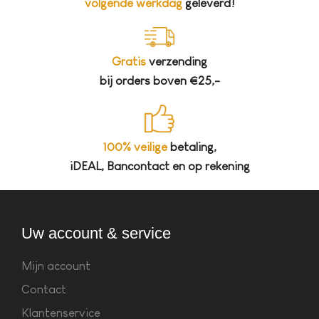
volgende werkdag
geleverd!
Gratis
verzending
bij orders boven €25,-
100% veilige
betaling,
iDEAL, Bancontact en op rekening
Uw account & service
Mijn account
Contact
Klantenservice