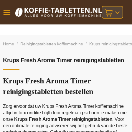
Vóór
Gratis
14 dagen
verzending
omruilgarantie!
16:00
Home
Reinigingstabletten koffiemachine
Krups reinigingstablett
/
/
bij orders
besteld,
volgende
boven
werkdag
€25,-
geleverd!
Krups Fresh Aroma Timer reinigingstabletten
Krups Fresh Aroma Timer
reinigingstabletten bestellen
Zorg ervoor dat uw Krups Fresh Aroma Timer koffiemachine
altijd in topconditie blijft door regelmatig schoon te maken met
onze
Krups Fresh Aroma Timer reinigingstabletten
. Voor
een optimale reiniging adviseren wij het gebruik van de beste