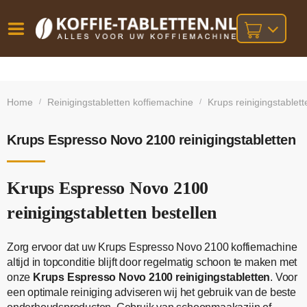
Vóór
Gratis
14 dagen
verzending
omruilgarantie!
16:00
Home
Reinigingstabletten koffiemachine
Krups reinigingstablett
/
/
bij orders
besteld,
volgende
boven
werkdag
€25,-
geleverd!
Krups Espresso Novo 2100 reinigingstabletten
Krups Espresso Novo 2100
reinigingstabletten bestellen
Zorg ervoor dat uw Krups Espresso Novo 2100 koffiemachine
altijd in topconditie blijft door regelmatig schoon te maken met
onze
Krups Espresso Novo 2100 reinigingstabletten
. Voor
een optimale reiniging adviseren wij het gebruik van de beste