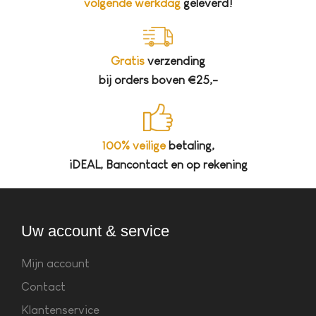
volgende werkdag
geleverd!
Gratis
verzending
bij orders boven €25,-
100% veilige
betaling,
iDEAL, Bancontact en op rekening
Uw account & service
Mijn account
Contact
Klantenservice