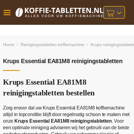
Vóór
Gratis
14 dagen
verzending
omruilgarantie!
16:00
Home
Reinigingstabletten koffiemachine
Krups reinigingstablett
/
/
bij orders
besteld,
volgende
boven
werkdag
€25,-
geleverd!
Krups Essential EA81M8 reinigingstabletten
Krups Essential EA81M8
reinigingstabletten bestellen
Zorg ervoor dat uw Krups Essential EA81M8 koffiemachine
altijd in topconditie blijft door regelmatig schoon te maken met
onze
Krups Essential EA81M8 reinigingstabletten
. Voor
een optimale reiniging adviseren wij het gebruik van de beste