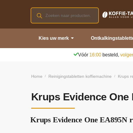
Kies uw merk
Ontkalkingstablett
Vóór
16:00
besteld,
volge
Home
Reinigingstabletten koffiemachine
Krups re
/
/
Krups Evidence One 
Krups Evidence One EA895N rei