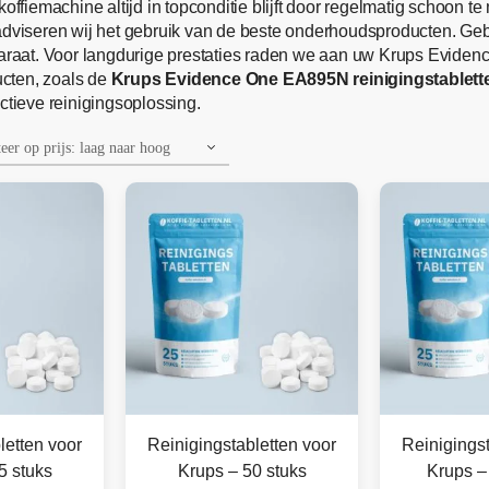
fiemachine altijd in topconditie blijft door regelmatig schoon 
g adviseren wij het gebruik van de beste onderhoudsproducten. G
raat. Voor langdurige prestaties raden we aan uw Krups Evide
cten, zoals de
Krups Evidence One EA895N reinigingstablett
ctieve reinigingsoplossing.
letten voor
Reinigingstabletten voor
Reinigingst
5 stuks
Krups – 50 stuks
Krups –