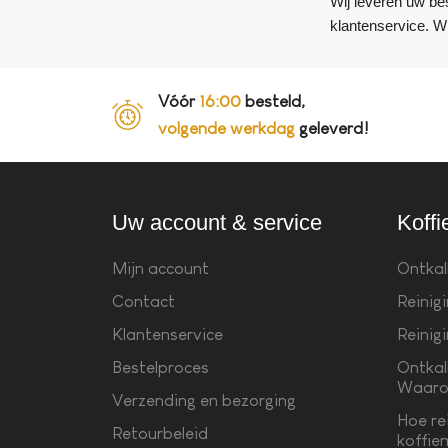
Wij leveren uw be
klantenservice. Wi
Vóór
16:00
besteld,
volgende werkdag
geleverd!
Uw account & service
Koffi
Mijn account
Ontkal
Contact
Reinig
Klantenservice
Reinig
Bestelproces
Ontkal
Waaro
Verzending en bezorging
Hoe re
Retourbeleid
koffie