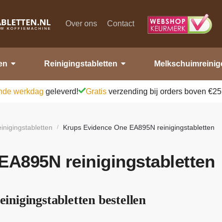
Over ons
Contact
en
Reinigingstabletten
Melkschuimreinig
nde werkdag
geleverd!
Gratis
verzending bij orders boven €25
inigingstabletten
Krups Evidence One EA895N reinigingstabletten
/
EA895N reinigingstabletten
nigingstabletten bestellen