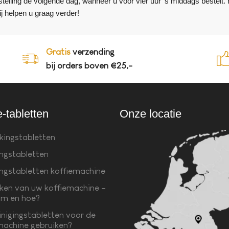
stelling de volgende dag, wanneer u voor vier uur ‘s middags bestelt
j helpen u graag verder!
Gratis
verzending
bij orders boven €25,-
e-tabletten
Onze locatie
kingstabletten
ingstabletten
ingstabletten koffiemachine
ken van uw koffiemachine –
m en hoe?
inigingstabletten voor de
machine gebruiken?