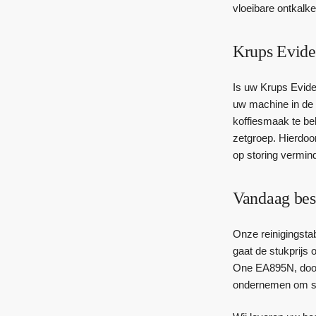
vloeibare ontkalke
Krups Evid
Is uw Krups Evid
uw machine in de 
koffiesmaak te be
zetgroep. Hierdoo
op storing vermind
Vandaag bes
Onze reinigingsta
gaat de stukprijs 
One EA895N, door m
ondernemen om s