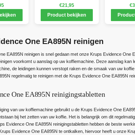
95
€
21,95
€
3
ekijken
Product bekijken
Product
idence One EA895N reinigen
ne EA895N reinigen is snel gedaan met onze Krups Evidence One EA
inigen voorkomt u aanslag op uw koffiemachine. Deze aanslag kan l
ine, de leidingen kunnen verstopt raken en de smaak van uw koffi
95N regelmatig te reinigen met de Krups Evidence One EA895N reini
nce One EA895N reinigingstabletten
niging van uw koffiemachine gebruikt u de Krups Evidence One EA895N 
tstaan bij het zetten van uw koffie. Het is belangrijk om dit regelmat
ps Evidence One EA895N reinigingstabletten hebben de beste werking
Krups Evidence One EA895N te ontkalken, hiervoor heeft u onze Kr