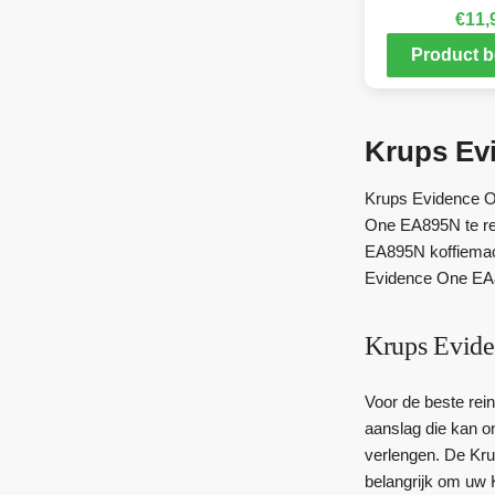
€
11,
Product b
Krups Ev
Krups Evidence O
One EA895N te re
EA895N koffiemach
Evidence One EA8
Krups Evide
Voor de beste rei
aanslag die kan on
verlengen. De Kru
belangrijk om uw 