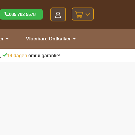
085 782 5578
er
Vloeibare Ontkalker
,-
14 dagen
omruilgarantie!