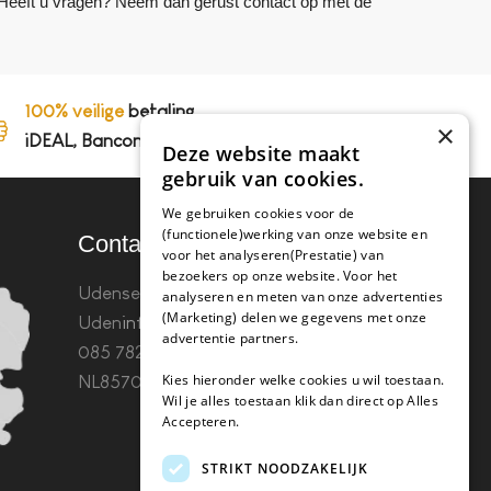
. Heeft u vragen? Neem dan gerust contact op met de
100% veilige
betaling,
×
iDEAL, Bancontact en op rekening
Deze website maakt
gebruik van cookies.
We gebruiken cookies voor de
(functionele)werking van onze website en
Contact
voor het analyseren(Prestatie) van
bezoekers op onze website. Voor het
Udenseweg 8B 5405 PA
analyseren en meten van onze advertenties
(Marketing) delen we gegevens met onze
Uden
info(@)koffie-tabletten.nl
Tel.
advertentie partners.
085 782 5578KvK 67529623 Btw:
Kies hieronder welke cookies u wil toestaan.
NL857053759B01
Wil je alles toestaan klik dan direct op Alles
Accepteren.
STRIKT NOODZAKELIJK