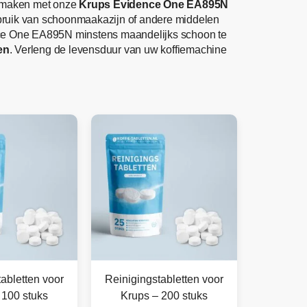
te maken met onze
Krups Evidence One EA895N
ebruik van schoonmaakazijn of andere middelen
nce One EA895N minstens maandelijks schoon te
en
. Verleng de levensduur van uw koffiemachine
abletten voor
Reinigingstabletten voor
 100 stuks
Krups – 200 stuks