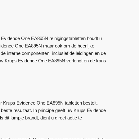
Evidence One EA895N reinigingstabletten houdt u
 Evidence One EA895N maar ook om de heerlijke
de interne componenten, inclusief de leidingen en de
an uw Krups Evidence One EA895N verlengt en de kans
eer Krups Evidence One EA895N tabletten bestelt,
 beste resultaat. In principe geeft uw Krups Evidence
it lampje brandt, dient u direct actie te