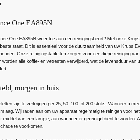
r.
ence One EA895N
ence One EA895N weer toe aan een reinigingsbeurt? Met onze Krups 
beste staat. Dit is essentieel voor de duurzaamheid van uw Krups
houden. Onze reinigingstabletten zorgen voor een diepe reiniging van 
r worden alle koffie- en vetresten verwijderd, wat de levensduur v
ert.
teld, morgen in huis
bletten zijn te verkrijgen per 25, 50, 100, of 200 stuks. Wanneer u m
omlaag. Wij raden aan om uw apparaat regelmatig te reinigen voor het
iddel van een lampje, aan wanneer er gereinigd dient te worden. Als d
chade te voorkomen.