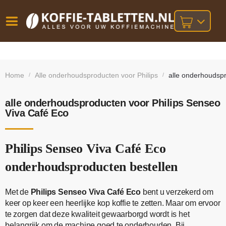
Vóór
Gratis
14 dagen
verzending
omruilgarantie!
16:00
Home
Alle onderhoudsproducten voor Philips
alle onderhoudspr
/
/
bij orders
besteld,
volgende
boven
werkdag
€25,-
geleverd!
alle onderhoudsproducten voor Philips Senseo
Viva Café Eco
Philips Senseo Viva Café Eco
onderhoudsproducten bestellen
Met de
Philips Senseo Viva Café Eco
bent u verzekerd om
keer op keer een heerlijke kop koffie te zetten. Maar om ervoor
te zorgen dat deze kwaliteit gewaarborgd wordt is het
belangrijk om de machine goed te onderhouden. Bij