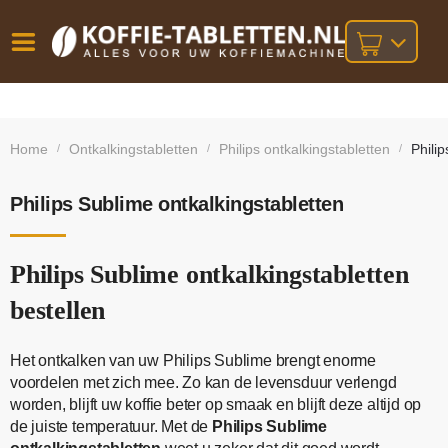
Vóór
Gratis
14 dagen
verzending
omruilgarantie!
16:00
Home
Ontkalkingstabletten
Philips ontkalkingstabletten
Phili
/
/
/
bij orders
besteld,
volgende
boven
werkdag
€25,-
geleverd!
Philips Sublime ontkalkingstabletten
Philips Sublime ontkalkingstabletten
bestellen
Het ontkalken van uw Philips Sublime brengt enorme
voordelen met zich mee. Zo kan de levensduur verlengd
worden, blijft uw koffie beter op smaak en blijft deze altijd op
de juiste temperatuur. Met de
Philips Sublime