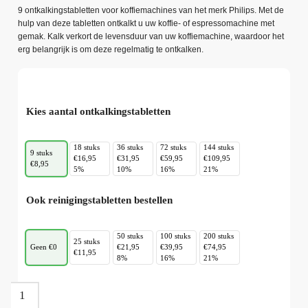
9 ontkalkingstabletten voor koffiemachines van het merk Philips. Met de
hulp van deze tabletten ontkalkt u uw koffie- of espressomachine met
gemak. Kalk verkort de levensduur van uw koffiemachine, waardoor het
erg belangrijk is om deze regelmatig te ontkalken.
Kies aantal ontkalkingstabletten
18 stuks
36 stuks
72 stuks
144 stuks
9 stuks
€16,95
€31,95
€59,95
€109,95
€8,95
5%
10%
16%
21%
Ook reinigingstabletten bestellen
50 stuks
100 stuks
200 stuks
25 stuks
Geen €0
€21,95
€39,95
€74,95
€11,95
8%
16%
21%