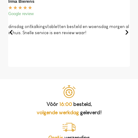
Irma Bierens
Fri
★
★
★
★
★
★
Google review
Goog
dinsdag ontkalkingstabletten besteld en woensdag morgen al
Op 
in huis. Snelle service is een review waar!
een 
dat 
koff
bela
Vóór
16:00
besteld,
volgende werkdag
geleverd!
Gratis
verzending