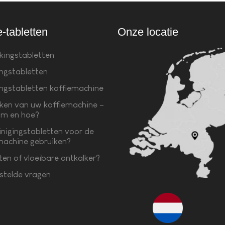
e-tabletten
Onze locatie
kingstabletten
ingstabletten
ingstabletten koffiemachine
ken van uw koffiemachine –
m en hoe?
inigingstabletten voor de
machine gebruiken?
ten of vloeibare ontkalker?
stelde vragen