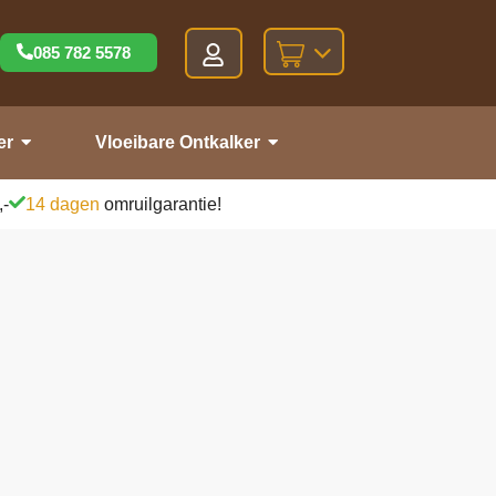
085 782 5578
er
Vloeibare Ontkalker
,-
14 dagen
omruilgarantie!