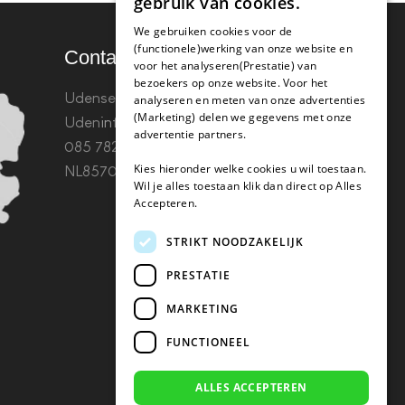
gebruik van cookies.
We gebruiken cookies voor de
(functionele)werking van onze website en
Contact
voor het analyseren(Prestatie) van
bezoekers op onze website. Voor het
Udenseweg 8B 5405 PA
analyseren en meten van onze advertenties
(Marketing) delen we gegevens met onze
Uden
info(@)koffie-tabletten.nl
Tel.
advertentie partners.
085 782 5578KvK 67529623 Btw:
Kies hieronder welke cookies u wil toestaan.
NL857053759B01
Wil je alles toestaan klik dan direct op Alles
Accepteren.
STRIKT NOODZAKELIJK
PRESTATIE
MARKETING
FUNCTIONEEL
ALLES ACCEPTEREN