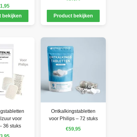
1,95
 bekijken
Product bekijken
gstabletten
Ontkalkingstabletten
lzuur voor
voor Philips – 72 stuks
– 36 stuks
€
59,95
3,95