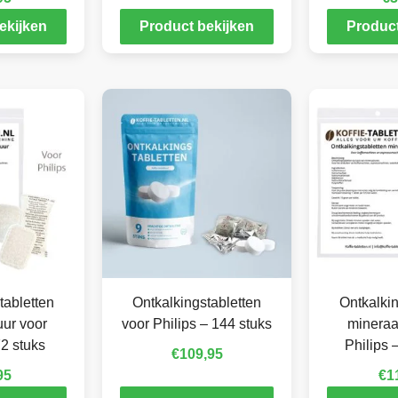
ekijken
Product bekijken
Product
tabletten
Ontkalkingstabletten
Ontkalkin
ur voor
voor Philips – 144 stuks
mineraa
72 stuks
Philips 
€
109,95
95
€
1