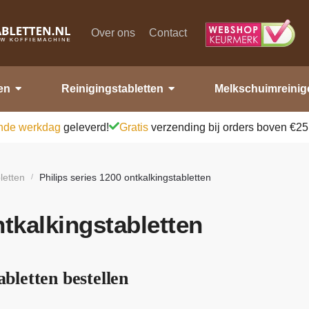
Over ons
Contact
en
Reinigingstabletten
Melkschuimreinig
nde werkdag
geleverd!
Gratis
verzending bij orders boven €25
letten
Philips series 1200 ontkalkingstabletten
/
ntkalkingstabletten
abletten bestellen