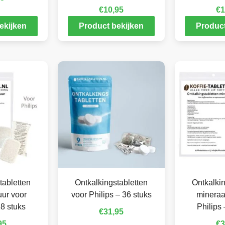
€
10,95
€
1
ekijken
Product bekijken
Product
tabletten
Ontkalkingstabletten
Ontkalkin
ur voor
voor Philips – 36 stuks
mineraa
18 stuks
Philips 
€
31,95
95
€
3