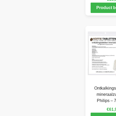
Product b
Ontkalkings
mineraalzu
Philips – 
€
61,