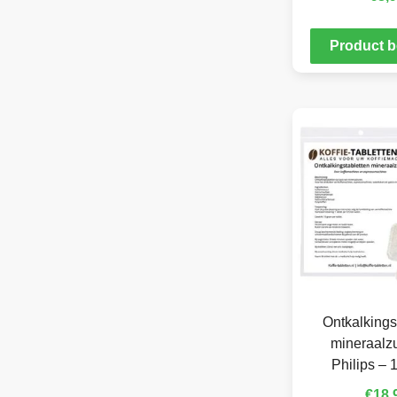
Product b
Ontkalkings
mineraalzu
Philips – 
€
18,