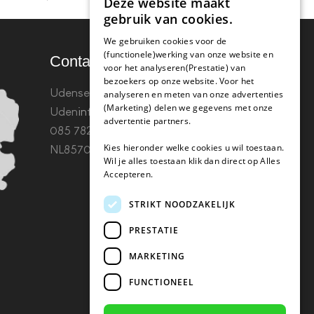
Deze website maakt
gebruik van cookies.
We gebruiken cookies voor de
(functionele)werking van onze website en
Contact
voor het analyseren(Prestatie) van
bezoekers op onze website. Voor het
Udenseweg 8B 5405 PA
analyseren en meten van onze advertenties
(Marketing) delen we gegevens met onze
Uden
info(@)koffie-tabletten.nl
Tel.
advertentie partners.
085 782 5578KvK 67529623 Btw:
Kies hieronder welke cookies u wil toestaan.
NL857053759B01
Wil je alles toestaan klik dan direct op Alles
Accepteren.
STRIKT NOODZAKELIJK
PRESTATIE
MARKETING
FUNCTIONEEL