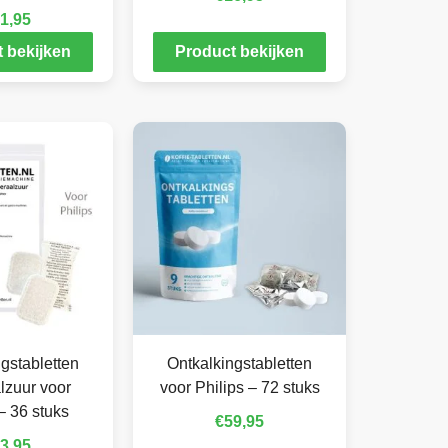
1,95
 bekijken
Product bekijken
gstabletten
Ontkalkingstabletten
lzuur voor
voor Philips – 72 stuks
– 36 stuks
€
59,95
3,95