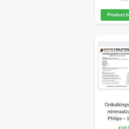
Product b
Ontkalkings
mineraalzu
Philips – 
€
18,