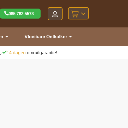
085 782 5578
er
Vloeibare Ontkalker
,-
14 dagen
omruilgarantie!