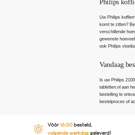
Philips koff
Uw Philips koffiem
komt te zitten? Be
verschillende hoev
gewenste hoeveelhe
ook Philips vloeib
Vandaag bes
Is uw Philips 2100
tabletten.nl aan h
bestelling te ontv
bestelproces of a
Vóór
16:00
besteld,
volgende werkdag
geleverd!