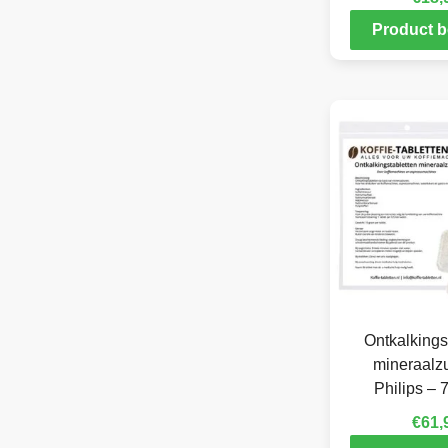
Product b
Ontkalkings
mineraalzu
Philips – 
€
61,