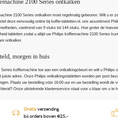
iemachine 2100 Series ontkalken
achine 2100 Series ontkalken moet regelmatig gebeuren. Wilt u er zek
stel deze eenvoudig online bij koffie-tabletten.nl. ons assortiment Phil
eelheden, variërend van 9 stuks tot 144 stuks. Hoe groter de hoeveelh
id tabletten zodat u altijd uw Philips koffiemachine 2100 Series kun
are ontkalker.
teld, morgen in huis
 Series koffiemachine toe aan een ontkalkingsbeurt en wilt u Philips o
et juiste adres. Onze Philips ontkalkingstabletten worden per post bez
angen. Plaats uw bestelling vóór 16:00 uur en uw bestelling wordt de 
chteraf? Onze uitstekende klantenservice staat voor u klaar om u te h
Gratis
verzending
bij orders boven €25,-