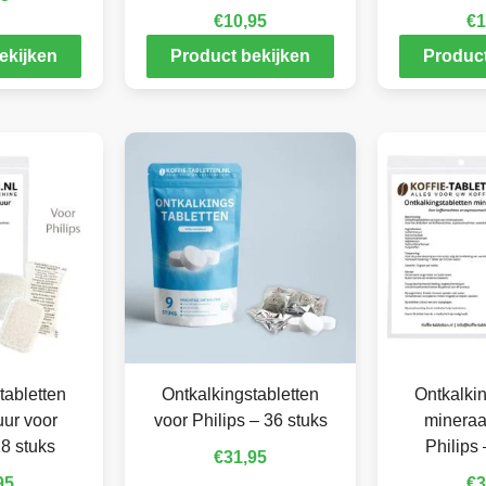
€
10,95
€
1
ekijken
Product bekijken
Product
tabletten
Ontkalkingstabletten
Ontkalkin
ur voor
voor Philips – 36 stuks
mineraa
18 stuks
Philips 
€
31,95
95
€
3