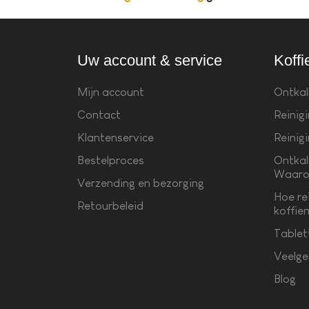
Uw account & service
Koffi
Mijn account
Ontkal
Contact
Reinig
Klantenservice
Reinig
Bestelproces
Ontkal
Waaro
Verzending en bezorging
Hoe re
Retourbeleid
koffie
Tablet
Veelge
Blog