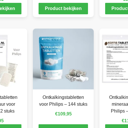
ekijken
Product bekijken
Product
tabletten
Ontkalkingstabletten
Ontkalkin
ur voor
voor Philips – 144 stuks
mineraa
72 stuks
Philips 
€
109,95
95
€
1