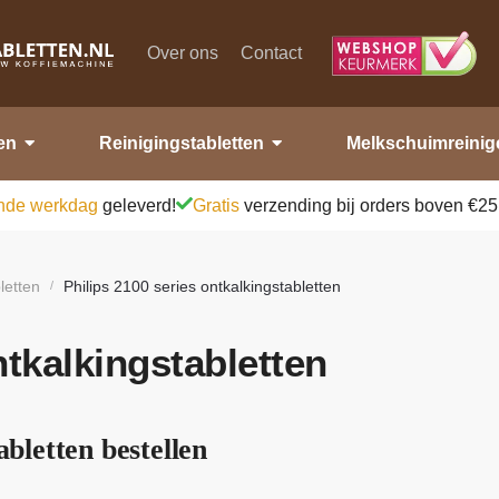
Over ons
Contact
en
Reinigingstabletten
Melkschuimreinig
nde werkdag
geleverd!
Gratis
verzending bij orders boven €25
letten
Philips 2100 series ontkalkingstabletten
/
ntkalkingstabletten
abletten bestellen