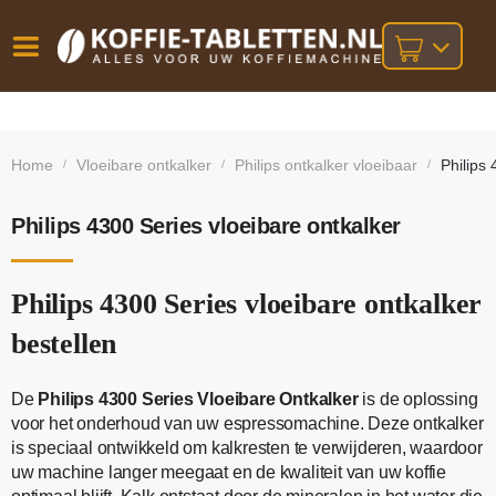
Vóór
Gratis
14 dagen
verzending
omruilgarantie!
16:00
Home
Vloeibare ontkalker
Philips ontkalker vloeibaar
Philips 
/
/
/
bij orders
besteld,
volgende
boven
werkdag
€25,-
geleverd!
Philips 4300 Series vloeibare ontkalker
Philips 4300 Series vloeibare ontkalker
bestellen
De
Philips 4300 Series Vloeibare Ontkalker
is de oplossing
voor het onderhoud van uw espressomachine. Deze ontkalker
is speciaal ontwikkeld om kalkresten te verwijderen, waardoor
uw machine langer meegaat en de kwaliteit van uw koffie