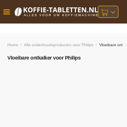
Vóór
Gratis
14 dagen
verzending
omruilgarantie!
16:00
bij orders
besteld,
Home
Alle onderhoudsproducten voor Philips
Vloeibare ontka
/
/
volgende
boven
werkdag
€25,-
geleverd!
Vloeibare ontkalker voor Philips