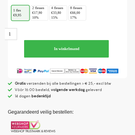
2 flessen
4 flessen
8 flessen
1 fles
€17,90
€33,80
€66,00
€9,95
10%
15%
17%
In winkelmand
Gratis
verzenden bij alle bestellingen > € 25,- excl btw
Vòòr 16:00 besteld,
volgende werkdag
geleverd
14 dagen
bedenktijd
Gegarandeerd veilig bestellen: