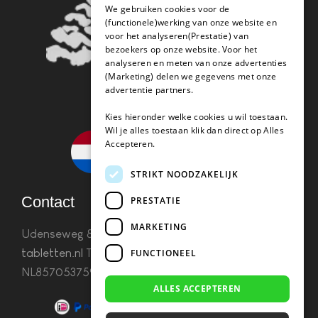
We gebruiken cookies voor de
(functionele)werking van onze website en
voor het analyseren(Prestatie) van
bezoekers op onze website. Voor het
analyseren en meten van onze advertenties
(Marketing) delen we gegevens met onze
advertentie partners.
Kies hieronder welke cookies u wil toestaan.
Wil je alles toestaan klik dan direct op Alles
Accepteren.
STRIKT NOODZAKELIJK
Contact
PRESTATIE
MARKETING
Udenseweg 8B 5405 PA Uden
info(@)koffie-
tabletten.nl
Tel. 085 782 5578KvK 67529623 Btw:
FUNCTIONEEL
NL857053759B01
ALLES ACCEPTEREN