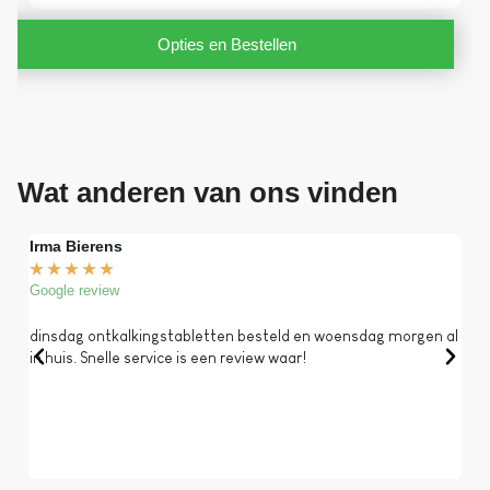
Opties en Bestellen
Wat anderen van ons vinden
Irma Bierens
Fri
★
★
★
★
★
★
Google review
Goog
dinsdag ontkalkingstabletten besteld en woensdag morgen al
Op 
in huis. Snelle service is een review waar!
een 
dat 
koff
bela