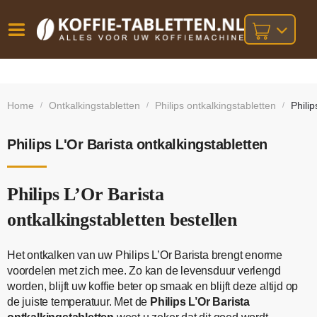
Vóór
Gratis
14 dagen
verzending
omruilgarantie!
16:00
Home
Ontkalkingstabletten
Philips ontkalkingstabletten
Philip
/
/
/
bij orders
besteld,
volgende
boven
werkdag
€25,-
geleverd!
Philips L'Or Barista ontkalkingstabletten
Philips L’Or Barista
ontkalkingstabletten bestellen
Het ontkalken van uw Philips L’Or Barista brengt enorme
voordelen met zich mee. Zo kan de levensduur verlengd
worden, blijft uw koffie beter op smaak en blijft deze altijd op
de juiste temperatuur. Met de
Philips L’Or Barista