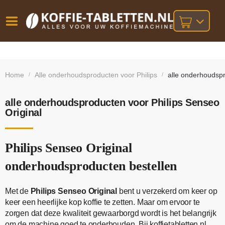
Vóór
Gratis
14 dagen
verzending
omruilgarantie!
16:00
Home
Alle onderhoudsproducten voor Philips
alle onderhoudspr
/
/
bij orders
besteld,
volgende
boven
werkdag
€25,-
geleverd!
alle onderhoudsproducten voor Philips Senseo
Original
Philips Senseo Original
onderhoudsproducten bestellen
Met de
Philips Senseo Original
bent u verzekerd om keer op
keer een heerlijke kop koffie te zetten. Maar om ervoor te
zorgen dat deze kwaliteit gewaarborgd wordt is het belangrijk
om de machine goed te onderhouden. Bij koffietabletten.nl