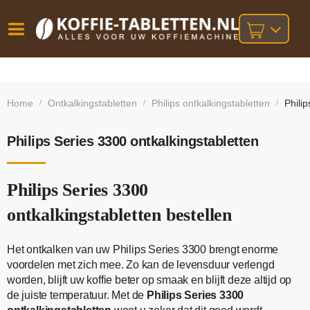
Vóór
Gratis
14 dagen
verzending
omruilgarantie!
16:00
Home
Ontkalkingstabletten
Philips ontkalkingstabletten
Phili
/
/
/
bij orders
besteld,
volgende
boven
werkdag
€25,-
geleverd!
Philips Series 3300 ontkalkingstabletten
Philips Series 3300
ontkalkingstabletten bestellen
Het ontkalken van uw Philips Series 3300 brengt enorme
voordelen met zich mee. Zo kan de levensduur verlengd
worden, blijft uw koffie beter op smaak en blijft deze altijd op
de juiste temperatuur. Met de
Philips Series 3300