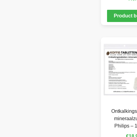
Product b
Ontkalkings
mineraalzu
Philips – 
€
18,