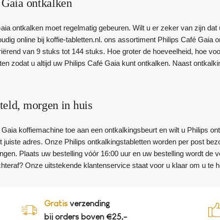
 Gaia ontkalken
ia ontkalken moet regelmatig gebeuren. Wilt u er zeker van zijn dat u
dig online bij koffie-tabletten.nl. ons assortiment Philips Café Gaia on
ërend van 9 stuks tot 144 stuks. Hoe groter de hoeveelheid, hoe voor
ten zodat u altijd uw Philips Café Gaia kunt ontkalken. Naast ontkalki
teld, morgen in huis
 Gaia koffiemachine toe aan een ontkalkingsbeurt en wilt u Philips ont
et juiste adres. Onze Philips ontkalkingstabletten worden per post bez
angen. Plaats uw bestelling vóór 16:00 uur en uw bestelling wordt de 
chteraf? Onze uitstekende klantenservice staat voor u klaar om u te h
Gratis
verzending
bij orders boven €25,-