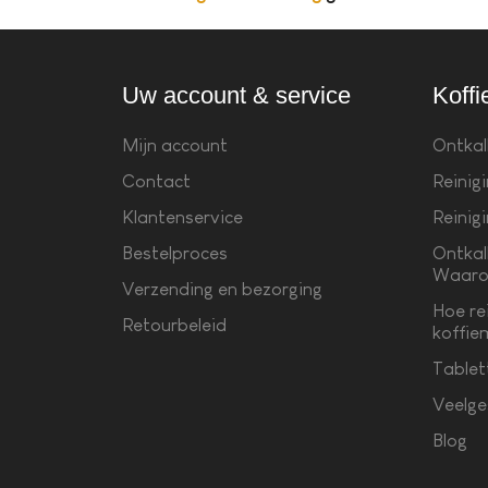
Uw account & service
Koffi
Mijn account
Ontkal
Contact
Reinig
Klantenservice
Reinig
Bestelproces
Ontkal
Waaro
Verzending en bezorging
Hoe re
Retourbeleid
koffie
Tablet
Veelge
Blog