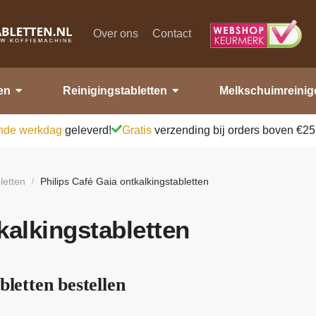
Over ons
Contact
en
Reinigingstabletten
Melkschuimreinig
nde werkdag
geleverd!
Gratis
verzending bij orders boven €25
letten
Philips Café Gaia ontkalkingstabletten
/
kalkingstabletten
bletten bestellen