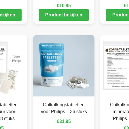
€
10,95
€
1
ekijken
Product bekijken
Product
tabletten
Ontkalkingstabletten
Ontkalkin
ur voor
voor Philips – 36 stuks
mineraa
18 stuks
Philips 
€
31,95
95
€
3