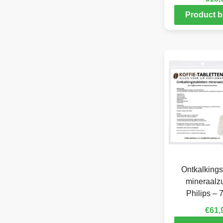
Product b
Ontkalkings
mineraalzu
Philips – 
€
61,