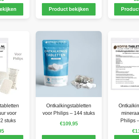
ekijken
Product bekijken
Product
tabletten
Ontkalkingstabletten
Ontkalkin
ur voor
voor Philips – 144 stuks
mineraa
72 stuks
Philips 
€
109,95
95
€
1