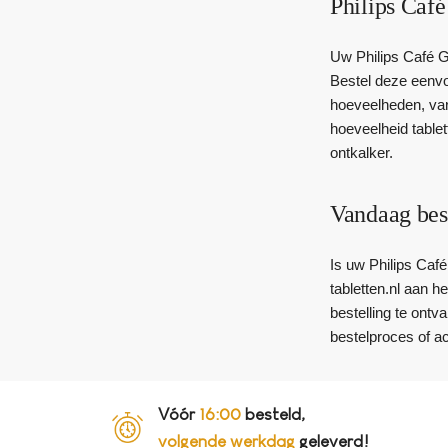
Philips Café
Uw Philips Café Ga
Bestel deze eenvou
hoeveelheden, vari
hoeveelheid tablet
ontkalker.
Vandaag bes
Is uw Philips Café
tabletten.nl aan h
bestelling te ontv
bestelproces of a
Vóór
16:00
besteld,
volgende werkdag
geleverd!