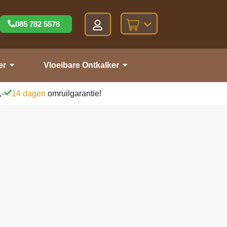
085 782 5578
er
Vloeibare Ontkalker
,-
14 dagen
omruilgarantie!