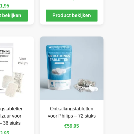
1,95
 bekijken
Product bekijken
gstabletten
Ontkalkingstabletten
lzuur voor
voor Philips – 72 stuks
– 36 stuks
€
59,95
3,95