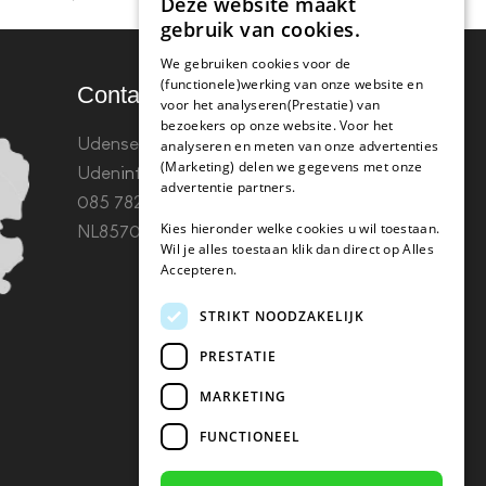
Deze website maakt
gebruik van cookies.
We gebruiken cookies voor de
(functionele)werking van onze website en
Contact
voor het analyseren(Prestatie) van
bezoekers op onze website. Voor het
Udenseweg 8B 5405 PA
analyseren en meten van onze advertenties
(Marketing) delen we gegevens met onze
Uden
info(@)koffie-tabletten.nl
Tel.
advertentie partners.
085 782 5578KvK 67529623 Btw:
Kies hieronder welke cookies u wil toestaan.
NL857053759B01
Wil je alles toestaan klik dan direct op Alles
Accepteren.
STRIKT NOODZAKELIJK
PRESTATIE
MARKETING
FUNCTIONEEL