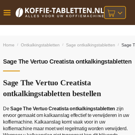
Vóór
Gratis
14 dagen
verzending
omruilgarantie!
16:00
Home
Ontkalkingstabletten
Sage ontkalkingstabletten
Sage T
/
/
/
bij orders
besteld,
volgende
boven
werkdag
€25,-
geleverd!
Sage The Vertuo Creatista ontkalkingstabletten
Sage The Vertuo Creatista
ontkalkingstabletten bestellen
De
Sage The Vertuo Creatista ontkalkingstabletten
zijn
ervoor gemaakt om kalkaanslag effectief te verwijderen in uw
koffiemachine. Kalkaanslag komt vaak voor in uw
koffiemachine maar moet wel regelmatig worden verwijderd.