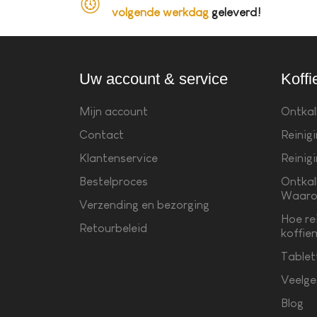
volgende werkdag
geleverd!
Uw account & service
Koffi
Mijn account
Ontkal
Contact
Reinig
Klantenservice
Reinig
Bestelproces
Ontkal
Waaro
Verzending en bezorging
Hoe re
Retourbeleid
koffie
Tablet
Veelge
Blog