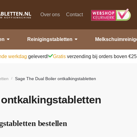
Over ons
Contact
en
Reinigingstabletten
Melkschuimreinig
nde werkdag
geleverd!
Gratis
verzending bij orders boven €25
etten
Sage The Dual Boiler ontkalkingstabletten
/
 ontkalkingstabletten
stabletten bestellen