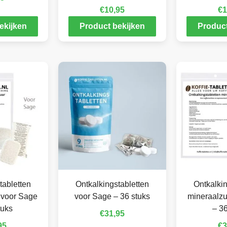
€
10,95
€
1
ekijken
Product bekijken
Product
tabletten
Ontkalkingstabletten
Ontkalkin
 voor Sage
voor Sage – 36 stuks
mineraalzu
tuks
– 36
€
31,95
95
€
3