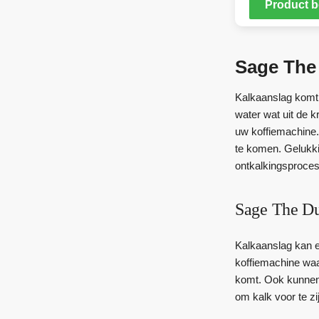
Product b
Sage The 
Kalkaanslag komt 
water wat uit de 
uw koffiemachine.
te komen. Gelukki
ontkalkingsproces
Sage The Du
Kalkaanslag kan e
koffiemachine waa
komt. Ook kunnen d
om kalk voor te z