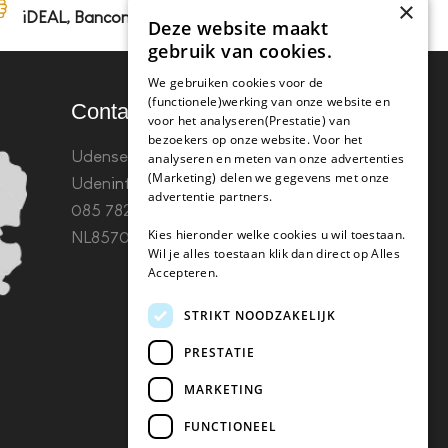
×
iDEAL, Bancontact en op rekening
Deze website maakt
gebruik van cookies.
We gebruiken cookies voor de
(functionele)werking van onze website en
Contact
voor het analyseren(Prestatie) van
bezoekers op onze website. Voor het
Udenseweg 8B 5405 PA
analyseren en meten van onze advertenties
(Marketing) delen we gegevens met onze
Uden
info(@)koffie-tabletten.nl
Tel.
advertentie partners.
085 782 5578KvK 67529623 Btw:
Kies hieronder welke cookies u wil toestaan.
NL857053759B01
Wil je alles toestaan klik dan direct op Alles
Accepteren.
STRIKT NOODZAKELIJK
PRESTATIE
MARKETING
FUNCTIONEEL