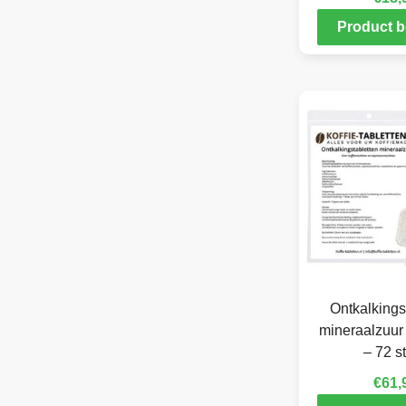
Product b
Ontkalkings
mineraalzuur
– 72 s
€
61,