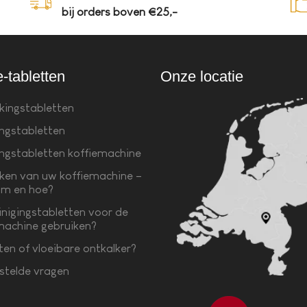
bij orders boven €25,-
e-tabletten
Onze locatie
kingstabletten
ingstabletten
ingstabletten koffiemachine
ken van uw koffiemachine –
m en hoe?
inigingstabletten voor de
machine gebruiken?
ten of vloeibare ontkalker?
stelde vragen