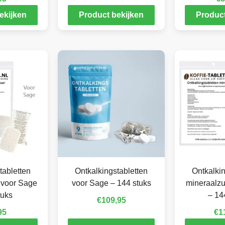
ekijken
Product bekijken
Product
tabletten
Ontkalkingstabletten
Ontkalkin
 voor Sage
voor Sage – 144 stuks
mineraalzu
tuks
– 14
€
109,95
95
€
1