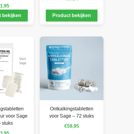
1,95
 bekijken
Product bekijken
gstabletten
Ontkalkingstabletten
ur voor Sage
voor Sage – 72 stuks
 stuks
€
59,95
3,95