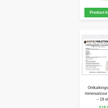
Product b
Ontkalkings
mineraalzuur
– 18 s
€
18,