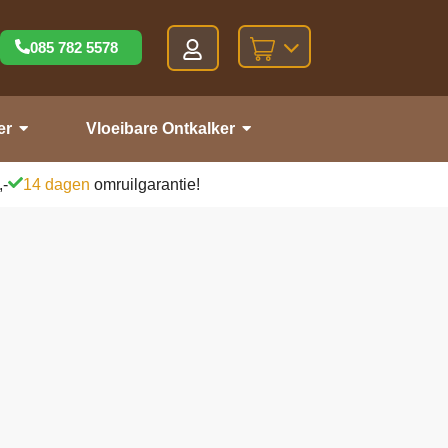
085 782 5578
er
Vloeibare Ontkalker
,-
14 dagen
omruilgarantie!