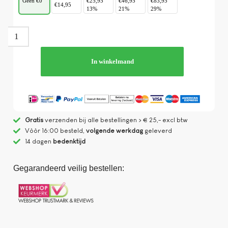
Geen €0
€25,95
€46,95
€83,95
€14,95
13%
21%
29%
In winkelmand
Gratis
verzenden bij alle bestellingen > € 25,- excl btw
Vòòr 16:00 besteld,
volgende werkdag
geleverd
14 dagen
bedenktijd
Gegarandeerd veilig bestellen: