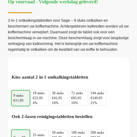
Op voorraad - Volgende werkdag geleverd!
2-in-1 ontkalkingstabletten voor Sage – 9 stuks ontkalken en
beschermen uw koffiemachine. Achtergebleven kalkresten worden uit uw
koffiemachine verwijdert. Daarnaast zorgt de tablet ook voor een
beschermlaag in uw machine. Deze beschermlaag zorgt voor langdurige
vertraging van kalkvorming. Het is belangrijk om uw koffiemachine
regelmatig te ontkalken om de kwaliteit van uw koffie te behouden.
Kies aantal 2 in 1 ontkalkingstabletten
18 stuks
36 stuks
72 stuks
144 stuks
9 stuks
€22,95
€42,95
€85,95
€149,95
€11,95
4%
10%
10%
21%
Ook 2-fasen reinigingstabletten bestellen
50 stuks
100 stuks
200 stuks
25 stuks