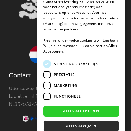
(functionele)werking van onze website en
voor het analyseren(Prestatie) van
bezoekers op onze website. Voor het
analyseren en meten van onze advertenties
(Marketing) delen we gegevens met onze
advertentie partners.
Kies hieronder welke cookies u wil toestaan.
Wil je alles toestaan klik dan direct op Alles
Accepteren.
STRIKT NOODZAKELIJK
Contact
PRESTATIE
MARKETING
Udenseweg 8B 5405 PA Uden
info(@)koffie-
tabletten.nl
Tel. 085 782 5578KvK 67529623 Btw:
FUNCTIONEEL
NL857053759B01
ALLES ACCEPTEREN
ALLES AFWIJZEN