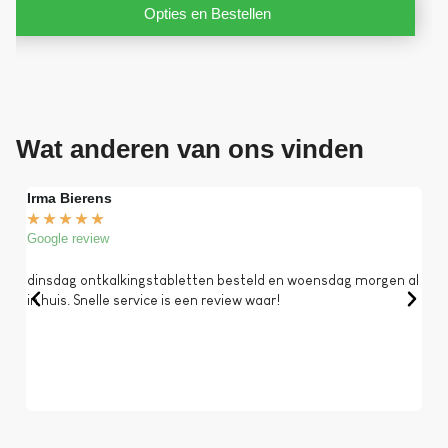
Opties en Bestellen
Wat anderen van ons vinden
Irma Bierens
Fri
★
★
★
★
★
★
Google review
Goog
dinsdag ontkalkingstabletten besteld en woensdag morgen al
Op 
in huis. Snelle service is een review waar!
een 
dat 
koff
bela