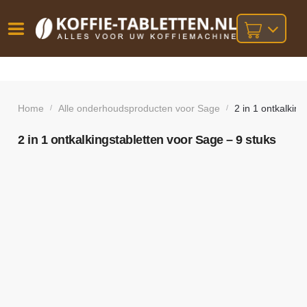
Vóór
Gratis
14 dagen
verzending
omruilgarantie!
16:00
bij orders
besteld,
Home
Alle onderhoudsproducten voor Sage
2 in 1 ontkalkin
/
/
volgende
boven
werkdag
€25,-
geleverd!
2 in 1 ontkalkingstabletten voor Sage – 9 stuks