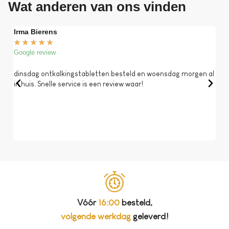
Wat anderen van ons vinden
Irma Bierens
Fri
★
★
★
★
★
★
Google review
Goog
dinsdag ontkalkingstabletten besteld en woensdag morgen al
Op 
in huis. Snelle service is een review waar!
een 
dat 
koff
bela
Vóór
16:00
besteld,
volgende werkdag
geleverd!