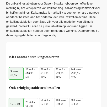
De ontkalkingstabletten voor Sage – 9 stuks hebben een effectieve
werking bij het verwijderen van kalkaanslag. Kalkaanslag komt veel voor
bij koffiemachines. Kalkaanslag is makkelijk te voorkomen als u genoeg
aandacht besteed aan het onderhouden van uw koffiemachine. Deze
ontkalkingstabletten voor Sage zijn voor alle modellen van dit merk
geschikt. Zo heeft u altijd de juiste tabletten op voorraad liggen. De
ontkalkingstabletten hebben geen reinigende werking. Daarvoor heeft u
de
reinigingstabletten voor Sage
nodig.
Kies aantal ontkalkingstabletten
18 stuks
36 stuks
72 stuks
144 stuks
9 stuks
€16,95
€31,95
€59,95
€109,95
€8,95
5%
10%
16%
21%
Ook reinigingstabletten bestellen
50 stuks
100 stuks
200 stuks
25 stuks
Geen €0
€21,95
€39,95
€74,95
€11,95