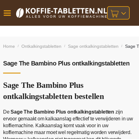
Vóór
Gratis
14 dagen
verzending
omruilgarantie!
16:00
Home
Ontkalkingstabletten
Sage ontkalkingstabletten
Sage T
/
/
/
bij orders
besteld,
volgende
boven
werkdag
€25,-
geleverd!
Sage The Bambino Plus ontkalkingstabletten
Sage The Bambino Plus
ontkalkingstabletten bestellen
De
Sage The Bambino Plus ontkalkingstabletten
zijn
ervoor gemaakt om kalkaanslag effectief te verwijderen in uw
koffiemachine. Kalkaanslag komt vaak voor in uw
koffiemachine maar moet wel regelmatig worden verwijderd.