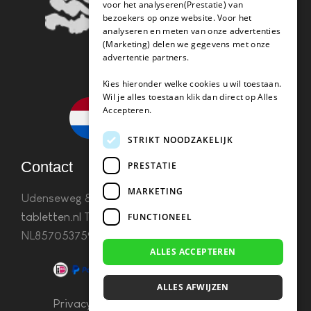
voor het analyseren(Prestatie) van
bezoekers op onze website. Voor het
analyseren en meten van onze advertenties
(Marketing) delen we gegevens met onze
advertentie partners.
Kies hieronder welke cookies u wil toestaan.
Wil je alles toestaan klik dan direct op Alles
Accepteren.
STRIKT NOODZAKELIJK
Contact
PRESTATIE
MARKETING
Udenseweg 8B 5405 PA Uden
info(@)koffie-
tabletten.nl
Tel. 085 782 5578KvK 67529623 Btw:
FUNCTIONEEL
NL857053759B01
ALLES ACCEPTEREN
ALLES AFWIJZEN
Privacy & Cookies
–
Algemene Voorwaarden