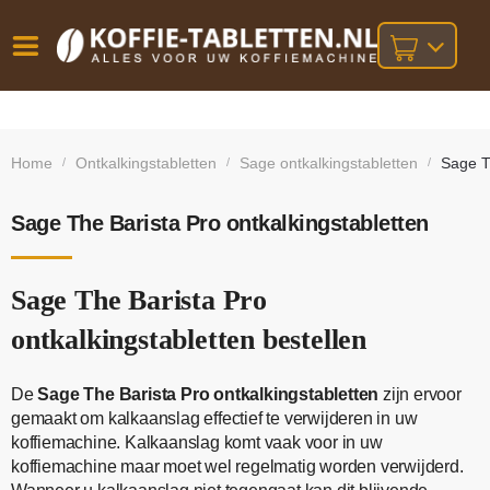
Vóór
Gratis
14 dagen
verzending
omruilgarantie!
16:00
Home
Ontkalkingstabletten
Sage ontkalkingstabletten
Sage T
/
/
/
bij orders
besteld,
volgende
boven
werkdag
€25,-
geleverd!
Sage The Barista Pro ontkalkingstabletten
Sage The Barista Pro
ontkalkingstabletten bestellen
De
Sage The Barista Pro ontkalkingstabletten
zijn ervoor
gemaakt om kalkaanslag effectief te verwijderen in uw
koffiemachine. Kalkaanslag komt vaak voor in uw
koffiemachine maar moet wel regelmatig worden verwijderd.