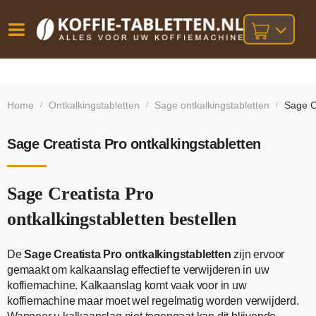
Vóór
Gratis
14 dagen
verzending
omruilgarantie!
16:00
Home
Ontkalkingstabletten
Sage ontkalkingstabletten
Sage Cr
/
/
/
bij orders
besteld,
volgende
boven
werkdag
€25,-
geleverd!
Sage Creatista Pro ontkalkingstabletten
Sage Creatista Pro
ontkalkingstabletten bestellen
De
Sage Creatista Pro ontkalkingstabletten
zijn ervoor
gemaakt om kalkaanslag effectief te verwijderen in uw
koffiemachine. Kalkaanslag komt vaak voor in uw
koffiemachine maar moet wel regelmatig worden verwijderd.