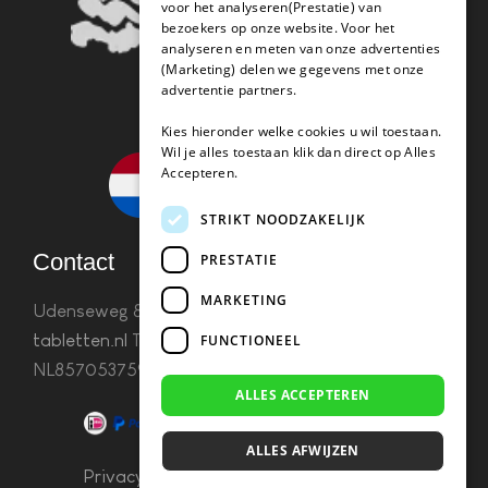
voor het analyseren(Prestatie) van
bezoekers op onze website. Voor het
analyseren en meten van onze advertenties
(Marketing) delen we gegevens met onze
advertentie partners.
Kies hieronder welke cookies u wil toestaan.
Wil je alles toestaan klik dan direct op Alles
Accepteren.
STRIKT NOODZAKELIJK
Contact
PRESTATIE
MARKETING
Udenseweg 8B 5405 PA Uden
info(@)koffie-
tabletten.nl
Tel. 085 782 5578KvK 67529623 Btw:
FUNCTIONEEL
NL857053759B01
ALLES ACCEPTEREN
ALLES AFWIJZEN
Privacy & Cookies
–
Algemene Voorwaarden