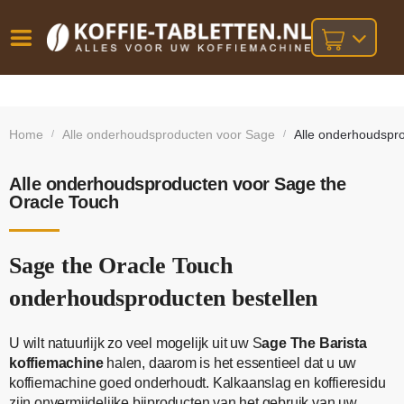
Vóór
Gratis
14 dagen
verzending
omruilgarantie!
16:00
Home
Alle onderhoudsproducten voor Sage
Alle onderhoudspr
/
/
bij orders
besteld,
volgende
boven
werkdag
€25,-
geleverd!
Alle onderhoudsproducten voor Sage the
Oracle Touch
Sage the Oracle Touch
onderhoudsproducten bestellen
U wilt natuurlijk zo veel mogelijk uit uw S
age The Barista
koffiemachine
halen, daarom is het essentieel dat u uw
koffiemachine goed onderhoudt. Kalkaanslag en koffieresidu
zijn onvermijdelijke bijproducten van het gebruik van uw