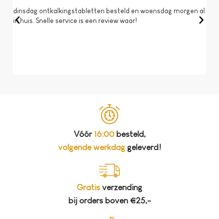
dinsdag ontkalkingstabletten besteld en woensdag morgen al
Op 
in huis. Snelle service is een review waar!
een 
dat 
koff
bela
Vóór
16:00
besteld,
volgende werkdag
geleverd!
Gratis
verzending
bij orders boven €25,-