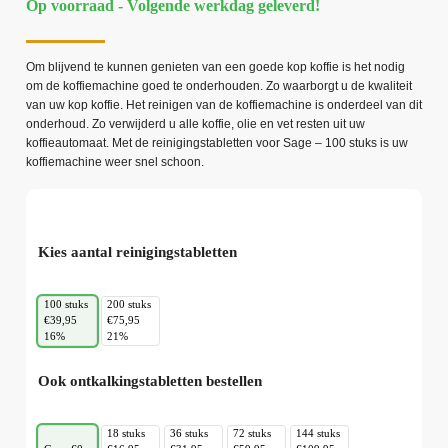
Op voorraad - Volgende werkdag geleverd!
Om blijvend te kunnen genieten van een goede kop koffie is het nodig
om de koffiemachine goed te onderhouden. Zo waarborgt u de kwaliteit
van uw kop koffie. Het reinigen van de koffiemachine is onderdeel van dit
onderhoud. Zo verwijderd u alle koffie, olie en vet resten uit uw
koffieautomaat. Met de reinigingstabletten voor Sage – 100 stuks is uw
koffiemachine weer snel schoon.
Kies aantal reinigingstabletten
100 stuks
200 stuks
€39,95
€75,95
16%
21%
Ook ontkalkingstabletten bestellen
18 stuks
36 stuks
72 stuks
144 stuks