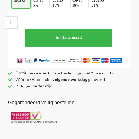
Geen €0
€16,95
€31,95
€59,95
€109,95
5%
10%
16%
21%
In winkelmand
Gratis
verzenden bij alle bestellingen > € 25,- excl btw
Vòòr 16:00 besteld,
volgende werkdag
geleverd
14 dagen
bedenktijd
Gegarandeerd veilig bestellen: