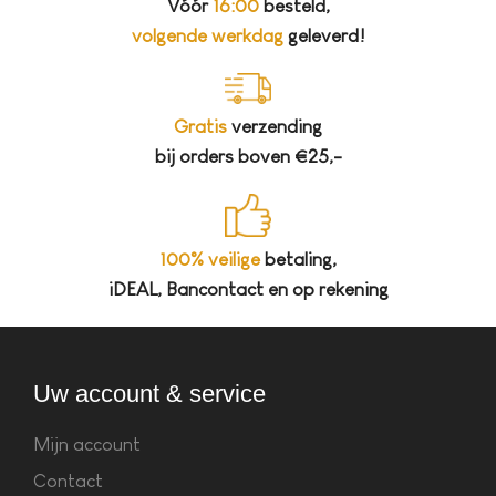
Vóór
16:00
besteld,
volgende werkdag
geleverd!
Gratis
verzending
bij orders boven €25,-
100% veilige
betaling,
iDEAL, Bancontact en op rekening
Uw account & service
Mijn account
Contact