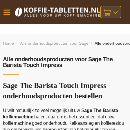
Vóór
Gratis
14 dagen
verzending
omruilgarantie!
16:00
Home
Alle onderhoudsproducten voor Sage
Alle onderhoudspr
/
/
bij orders
besteld,
volgende
boven
werkdag
€25,-
geleverd!
Alle onderhoudsproducten voor Sage The
Barista Touch Impress
Sage The Barista Touch Impress
onderhoudsproducten bestellen
U wilt natuurlijk zo veel mogelijk uit uw S
age The Barista
koffiemachine
halen, daarom is het essentieel dat u uw
koffiemachine goed onderhoudt. Kalkaanslag en koffieresidu
zijn onvermijdelijke bijproducten van het gebruik van uw