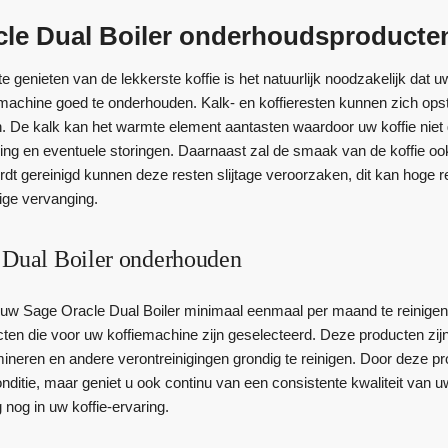
cle Dual Boiler onderhoudsproducte
 genieten van de lekkerste koffie is het natuurlijk noodzakelijk dat 
machine goed te onderhouden. Kalk- en koffieresten kunnen zich ops
. De kalk kan het warmte element aantasten waardoor uw koffie niet
ing en eventuele storingen. Daarnaast zal de smaak van de koffie o
ordt gereinigd kunnen deze resten slijtage veroorzaken, dit kan hog
dige vervanging.
 Dual Boiler onderhouden
uw Sage Oracle Dual Boiler minimaal eenmaal per maand te reinigen e
en die voor uw koffiemachine zijn geselecteerd. Deze producten zijn
imineren en andere verontreinigingen grondig te reinigen. Door deze pr
conditie, maar geniet u ook continu van een consistente kwaliteit van 
nog in uw koffie-ervaring.