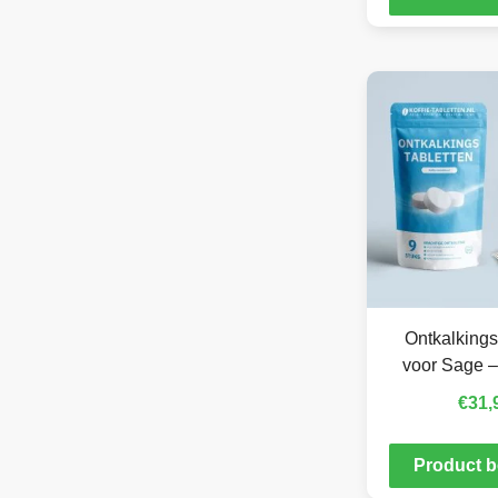
Ontkalkings
voor Sage –
€
31,
Product b