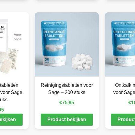
tabletten
Reinigingstabletten voor
Ontkalkin
 voor Sage
Sage – 200 stuks
voor Sage
tuks
€
75,95
€
1
95
ekijken
Product bekijken
Product