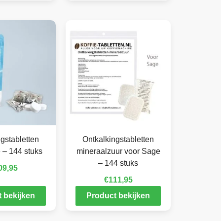
gstabletten
Ontkalkingstabletten
 – 144 stuks
mineraalzuur voor Sage
– 144 stuks
09,95
€
111,95
 bekijken
Product bekijken