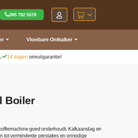
085 782 5578
er
Vloeibare Ontkalker
,-
14 dagen
omruilgarantie!
 Boiler
 koffiemachine goed onderhoudt. Kalkaanslag en
en tot verminderde prestaties en onnodige