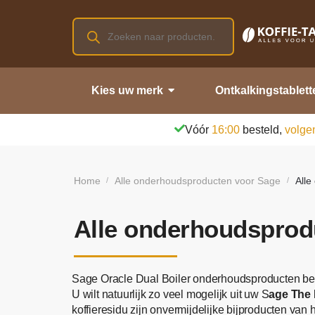
Kies uw merk
Ontkalkingstablett
Vóór
16:00
besteld,
volge
Home
Alle onderhoudsproducten voor Sage
Alle
/
/
Alle onderhoudsprodu
Sage Oracle Dual Boiler onderhoudsproducten be
U wilt natuurlijk zo veel mogelijk uit uw S
age The 
koffieresidu zijn onvermijdelijke bijproducten va