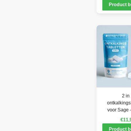
Product b
2 in
ontkalkings
voor Sage –
€
11,
Product b