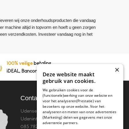
om leveren wij onze onderhoudsproducten die vandaag
iler machine altijd in topvorm en hoeft u geen zorgen
geen verzendkosten. Investeer vandaag nog in het
100% veilige
betaling,
×
iDEAL, Bancontact en op rekening
Deze website maakt
gebruik van cookies.
We gebruiken cookies voor de
(functionele)werking van onze website en
Contact
voor het analyseren(Prestatie) van
bezoekers op onze website. Voor het
Udenseweg 8B 5405 PA
analyseren en meten van onze advertenties
(Marketing) delen we gegevens met onze
Uden
info(@)koffie-tabletten.nl
Tel.
advertentie partners.
085 782 5578KvK 67529623 Btw: