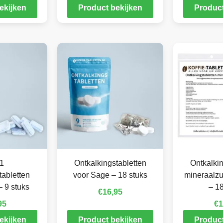
ekijken
Product bekijken
Product
 1
Ontkalkingstabletten
Ontkalkin
tabletten
voor Sage – 18 stuks
mineraalzu
 9 stuks
– 18
€
16,95
95
€
1
ekijken
Product bekijken
Product