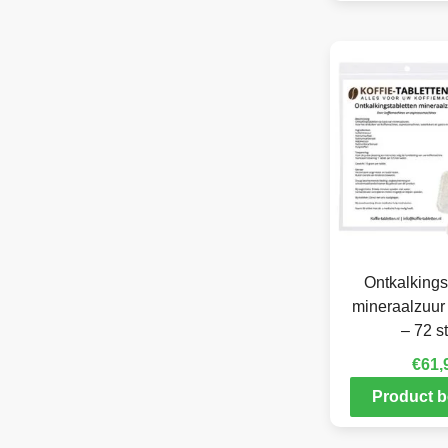
Ontkalkings
mineraalzuur
– 72 s
€
61,
Product b