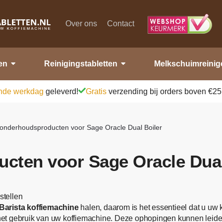
Over ons
Contact
en
Reinigingstabletten
Melkschuimreinig
nde werkdag
geleverd!
Gratis
verzending bij orders boven €25
 onderhoudsproducten voor Sage Oracle Dual Boiler
cten voor Sage Oracle Dual
stellen
Barista koffiemachine
halen, daarom is het essentieel dat u uw
n het gebruik van uw koffiemachine. Deze ophopingen kunnen leid