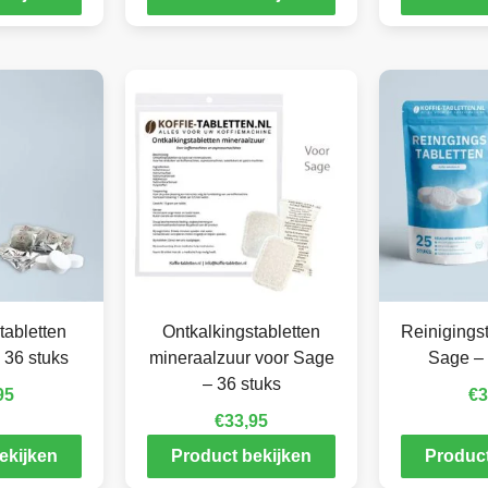
tabletten
Ontkalkingstabletten
Reinigingst
 36 stuks
mineraalzuur voor Sage
Sage – 
– 36 stuks
95
€
3
€
33,95
ekijken
Product bekijken
Product