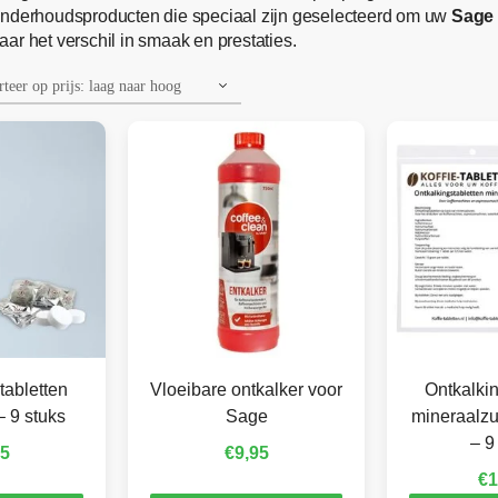
 onderhoudsproducten die speciaal zijn geselecteerd om uw
Sage 
ar het verschil in smaak en prestaties.
tabletten
Vloeibare ontkalker voor
Ontkalkin
 9 stuks
Sage
mineraalzu
– 9
95
€
9,95
€
1