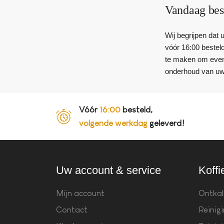
Vandaag bes
Wij begrijpen dat
vóór 16:00 besteld
te maken om event
onderhoud van uw 
Vóór
16:00
besteld,
volgende werkdag
geleverd!
Uw account & service
Koffi
Mijn account
Ontkal
Contact
Reinig