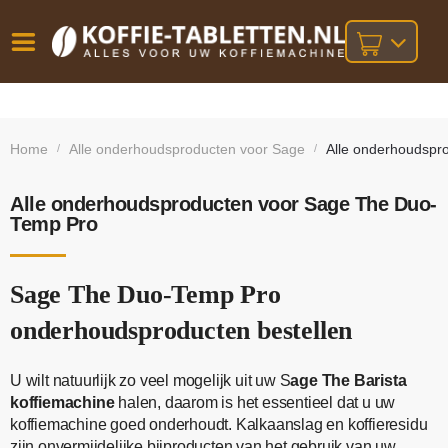
Vóór
Gratis
14 dagen
verzending
omruilgarantie!
16:00
Home
Alle onderhoudsproducten voor Sage
Alle onderhoudspr
/
/
bij orders
besteld,
volgende
boven
werkdag
€25,-
geleverd!
Alle onderhoudsproducten voor Sage The Duo-
Temp Pro
Sage The Duo-Temp Pro
onderhoudsproducten bestellen
U wilt natuurlijk zo veel mogelijk uit uw S
age The Barista
koffiemachine
halen, daarom is het essentieel dat u uw
koffiemachine goed onderhoudt. Kalkaanslag en koffieresidu
zijn onvermijdelijke bijproducten van het gebruik van uw