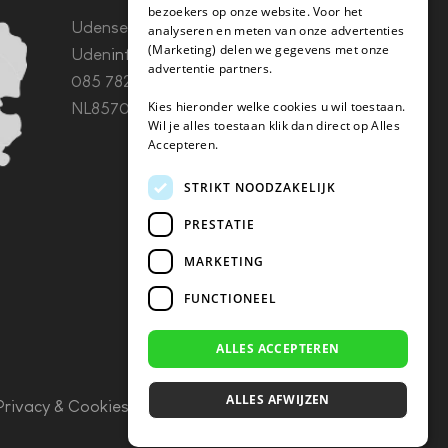
bezoekers op onze website. Voor het
Udenseweg 8B 5405 PA
analyseren en meten van onze advertenties
(Marketing) delen we gegevens met onze
Uden
info(@)koffie-tabletten.nl
Tel.
advertentie partners.
085 782 5578KvK 67529623 Btw:
Kies hieronder welke cookies u wil toestaan.
NL857053759B01
Wil je alles toestaan klik dan direct op Alles
Accepteren.
STRIKT NOODZAKELIJK
PRESTATIE
MARKETING
FUNCTIONEEL
ALLES ACCEPTEREN
ALLES AFWIJZEN
Privacy & Cookies
–
Algemene Voorwaarden