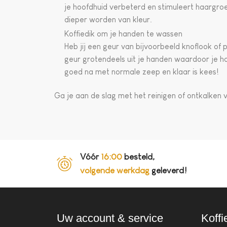
je hoofdhuid verbeterd en stimuleert haargroe
dieper worden van kleur.
Koffiedik om je handen te wassen
Heb jij een geur van bijvoorbeeld knoflook of 
geur grotendeels uit je handen waardoor je h
goed na met normale zeep en klaar is kees!
Ga je aan de slag met het reinigen of ontkalken 
Vóór
16:00
besteld,
volgende werkdag
geleverd!
Uw account & service
Koffi