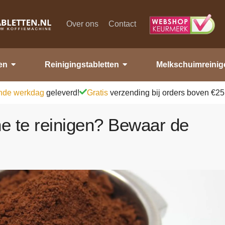
Over ons
Contact
en
Reinigingstabletten
Melkschuimreinig
nde werkdag
geleverd!
Gratis
verzending bij orders boven €25
ne te reinigen? Bewaar de