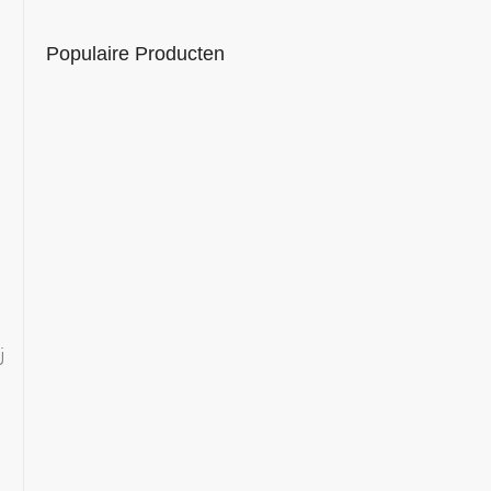
Het smakenpalet van koffie
Populaire Producten
j
Reinigingstabletten voor Jura – 25 stuks
€
11,95