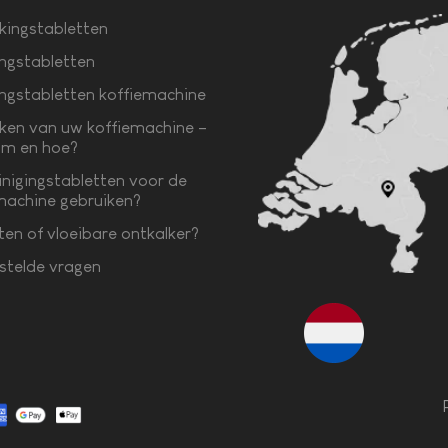
kingstabletten
ingstabletten
ingstabletten koffiemachine
ken van uw koffiemachine –
m en hoe?
inigingstabletten voor de
machine gebruiken?
ten of vloeibare ontkalker?
stelde vragen