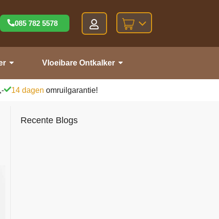
085 782 5578
er
Vloeibare Ontkalker
,-
14 dagen
omruilgarantie!
Recente Blogs