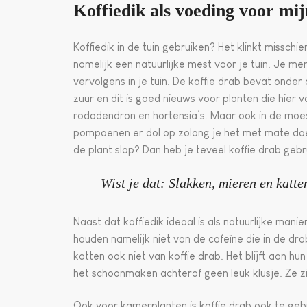
Koffiedik als voeding voor mij
Koffiedik in de tuin gebruiken? Het klinkt misschie
namelijk een natuurlijke mest voor je tuin. Je me
vervolgens in je tuin. De koffie drab bevat onder 
zuur en dit is goed nieuws voor planten die hier 
rododendron en hortensia’s. Maar ook in de moes
pompoenen er dol op zolang je het met mate doet
de plant slap? Dan heb je teveel koffie drab geb
Wist je dat: Slakken, mieren en katte
Naast dat koffiedik ideaal is als natuurlijke man
houden namelijk niet van de cafeïne die in de dr
katten ook niet van koffie drab. Het blijft aan h
het schoonmaken achteraf geen leuk klusje. Ze zij
Ook voor kamerplanten is koffie drab ook te geb