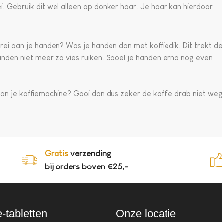
i. Gebruik dit wel alleen op donker haar. Je haar kan hierdoor
prei aan je handen? Was je handen dan met koffiedik. Dit trekt d
anden niet meer zo vies ruiken. Spoel je handen erna nog even
van je koffiemachine? Gooi dan dus zeker de koffie drab niet weg
Gratis
verzending
bij orders boven €25,-
e-tabletten
Onze locatie