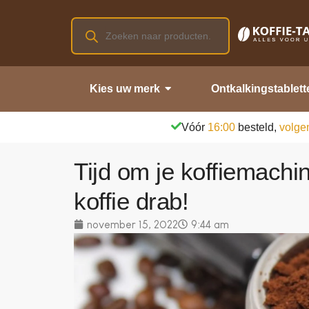
Kies uw merk
Ontkalkingstablett
Vóór
16:00
besteld,
volge
Tijd om je koffiemachi
koffie drab!
november 15, 2022
9:44 am