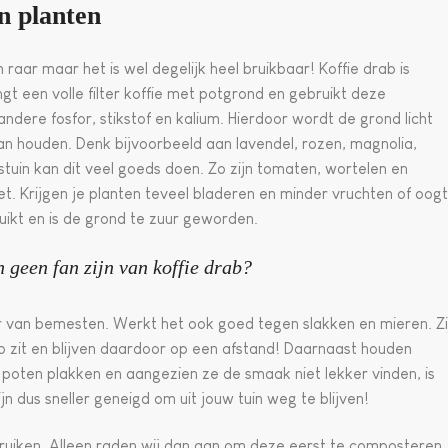
n planten
n raar maar het is wel degelijk heel bruikbaar! Koffie drab is
ngt een volle filter koffie met potgrond en gebruikt deze
andere fosfor, stikstof en kalium. Hierdoor wordt de grond licht
van houden. Denk bijvoorbeeld aan lavendel, rozen, magnolia,
tuin kan dit veel goeds doen. Zo zijn tomaten, wortelen en
. Krijgen je planten teveel bladeren en minder vruchten of oogt
ruikt en is de grond te zuur geworden.
n geen fan zijn van koffie drab?
ier van bemesten. Werkt het ook goed tegen slakken en mieren. Zi
ab zit en blijven daardoor op een afstand! Daarnaast houden
un poten plakken en aangezien ze de smaak niet lekker vinden, is
n dus sneller geneigd om uit jouw tuin weg te blijven!
ruiken. Alleen raden wij dan aan om deze eerst te composteren.