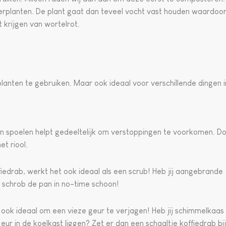
merplanten. De plant gaat dan teveel vocht vast houden waardoo
 krijgen van wortelrot.
e planten te gebruiken. Maar ook ideaal voor verschillende dingen i
n spoelen helpt gedeeltelijk om verstoppingen te voorkomen. D
et riool.
iedrab, werkt het ook ideaal als een scrub! Heb jij aangebrande
 schrob de pan in no-time schoon!
b ook ideaal om een vieze geur te verjagen! Heb jij schimmelkaas
eur in de koelkast liggen? Zet er dan een schaaltje koffiedrab bij