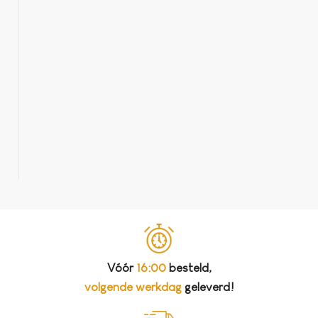
Reinigingstabletten voor Sage – 25 stuks
€
11,95
Vóór
16:00
besteld,
volgende werkdag
geleverd!