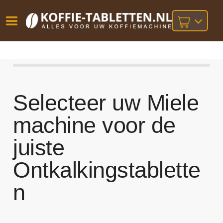
Vóór
Gratis
14 dagen
verzending
omruilgarantie!
16:00
bij orders
besteld,
volgende
boven
werkdag
€25,-
Selecteer uw Miele
geleverd!
machine voor de
juiste
Ontkalkingstablette
n