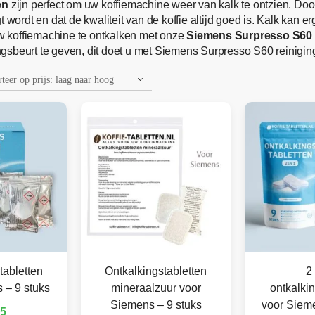
en
zijn perfect om uw koffiemachine weer van kalk te ontzien. D
 wordt en dat de kwaliteit van de koffie altijd goed is. Kalk kan e
w koffiemachine te ontkalken met onze
Siemens Surpresso S60 o
gsbeurt te geven, dit doet u met Siemens Surpresso S60 reiniging
tabletten
Ontkalkingstabletten
2 
 – 9 stuks
mineraalzuur voor
ontkalkin
Siemens – 9 stuks
voor Sieme
95