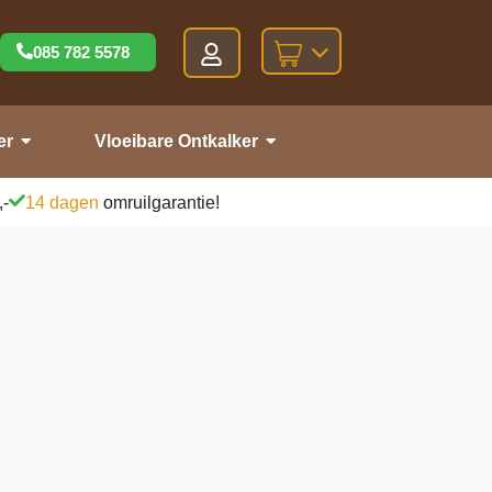
085 782 5578
er
Vloeibare Ontkalker
,-
14 dagen
omruilgarantie!