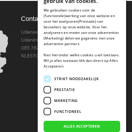
gebruik van cookies.
We gebruiken cookies voor de
(functionele)werking van onze website en
Contact
voor het analyseren(Prestatie) van
bezoekers op onze website. Voor het
Udenseweg 8B 5405 PA
analyseren en meten van onze advertenties
(Marketing) delen we gegevens met onze
Uden
info(@)koffie-tabletten.nl
Tel.
advertentie partners.
085 782 5578KvK 67529623 Btw:
Kies hieronder welke cookies u wil toestaan.
NL857053759B01
Wil je alles toestaan klik dan direct op Alles
Accepteren.
STRIKT NOODZAKELIJK
PRESTATIE
MARKETING
FUNCTIONEEL
ALLES ACCEPTEREN