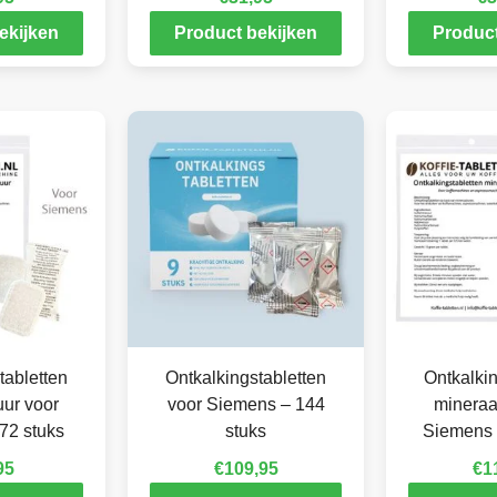
ekijken
Product bekijken
Product
tabletten
Ontkalkingstabletten
Ontkalkin
ur voor
voor Siemens – 144
mineraa
72 stuks
stuks
Siemens 
95
€
109,95
€
1