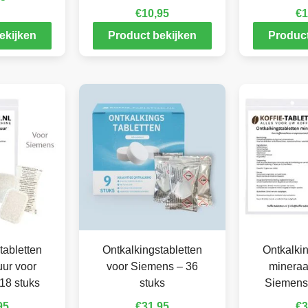
€
10,95
€
1
ekijken
Product bekijken
Product
tabletten
Ontkalkingstabletten
Ontkalkin
ur voor
voor Siemens – 36
mineraa
18 stuks
stuks
Siemens 
95
€
31,95
€
3