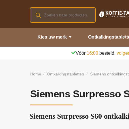
Kies uw merk
Ontkalkingstablett
Vóór
16:00
besteld,
volge
Home
Ontkalkingstabletten
Siemens ontkalkingst
/
/
Siemens Surpresso S6
Siemens Surpresso S60 ontkalki