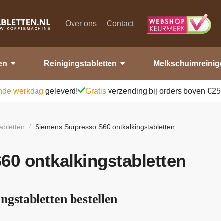
Over ons
Contact
en
Reinigingstabletten
Melkschuimreinig
nde werkdag
geleverd!
Gratis
verzending bij orders boven €25
abletten
Siemens Surpresso S60 ontkalkingstabletten
/
0 ontkalkingstabletten
ngstabletten bestellen