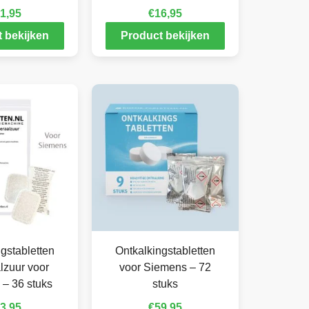
1,95
€
16,95
 bekijken
Product bekijken
gstabletten
Ontkalkingstabletten
lzuur voor
voor Siemens – 72
– 36 stuks
stuks
3,95
€
59,95