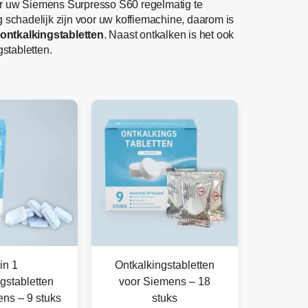
oor uw Siemens Surpresso S60 regelmatig te
rg schadelijk zijn voor uw koffiemachine, daarom is
ntkalkingstabletten
. Naast ontkalken is het ook
stabletten.
in 1
Ontkalkingstabletten
gstabletten
voor Siemens – 18
ns – 9 stuks
stuks