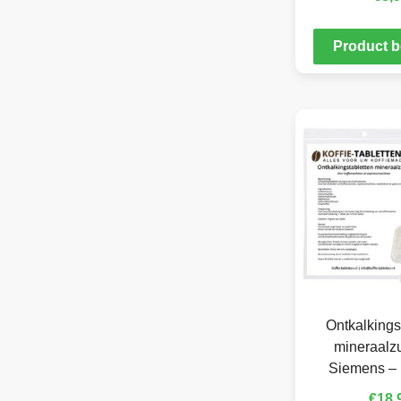
Product b
Ontkalkings
mineraalzu
Siemens – 
€
18,