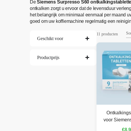
De
Siemens Surpresso S60 ontkalkingstablett
ontkalken zorgt u ervoor dat de levensduur verlengt
het belangrijk om minimaal eenmaal per maand u
goed om uw koffiemachine regelmatig een reinigin
11 producten
Geschikt voor
Productprijs
Ontkalkings
voor Siemens
€
8,