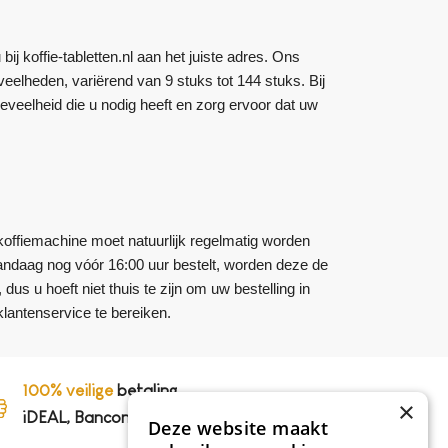
j koffie-tabletten.nl aan het juiste adres. Ons
eelheden, variërend van 9 stuks tot 144 stuks. Bij
oeveelheid die u nodig heeft en zorg ervoor dat uw
offiemachine moet natuurlijk regelmatig worden
 vandaag nog vóór 16:00 uur bestelt, worden deze de
s u hoeft niet thuis te zijn om uw bestelling in
lantenservice te bereiken.
100% veilige
betaling,
×
iDEAL, Bancontact en op rekening
Deze website maakt