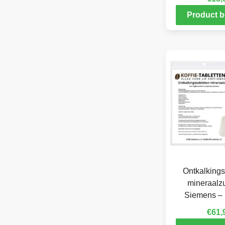
Product b
Ontkalkings
mineraalzu
Siemens – 
€
61,