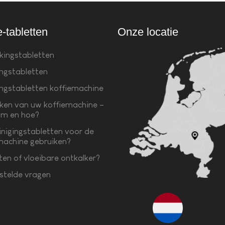
e-tabletten
Onze locatie
kingstabletten
ingstabletten
ingstabletten koffiemachine
ken van uw koffiemachine –
m en hoe?
inigingstabletten voor de
machine gebruiken?
ten of vloeibare ontkalker?
stelde vragen