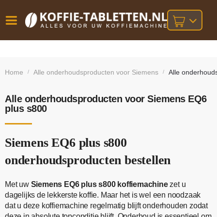
Vóór
Gratis
14 dagen
verzending
omruilgarantie!
16:00
Home
Alle onderhoudsproducten voor Siemens
Alle onderhoud
/
/
bij orders
besteld,
volgende
boven
werkdag
€25,-
geleverd!
Alle onderhoudsproducten voor Siemens EQ6
plus s800
Siemens EQ6 plus s800
onderhoudsproducten bestellen
Met uw
Siemens EQ6 plus s800 koffiemachine
zet u
dagelijks de lekkerste koffie. Maar het is wel een noodzaak
dat u deze koffiemachine regelmatig blijft onderhouden zodat
deze in absolute topconditie blijft. Onderhoud is essentieel om