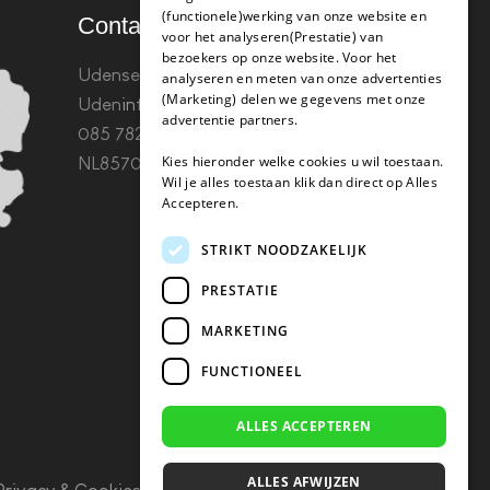
(functionele)werking van onze website en
Contact
voor het analyseren(Prestatie) van
bezoekers op onze website. Voor het
Udenseweg 8B 5405 PA
analyseren en meten van onze advertenties
(Marketing) delen we gegevens met onze
Uden
info(@)koffie-tabletten.nl
Tel.
advertentie partners.
085 782 5578KvK 67529623 Btw:
Kies hieronder welke cookies u wil toestaan.
NL857053759B01
Wil je alles toestaan klik dan direct op Alles
Accepteren.
STRIKT NOODZAKELIJK
PRESTATIE
MARKETING
FUNCTIONEEL
ALLES ACCEPTEREN
ALLES AFWIJZEN