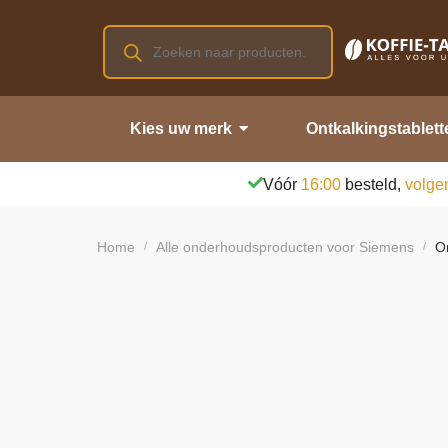
Kies uw merk
Ontkalkingstablett
Vóór
16:00
besteld,
volge
Home
Alle onderhoudsproducten voor Siemens
O
/
/