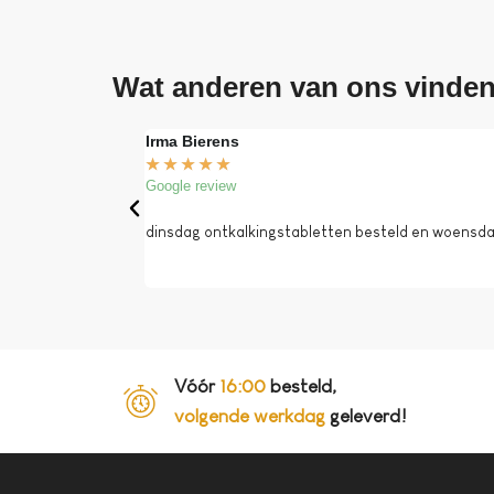
Wat anderen van ons vinde
Irma Bierens
★
★
★
★
★
Google review
dinsdag ontkalkingstabletten besteld en woensdag 
Vóór
16:00
besteld,
volgende werkdag
geleverd!