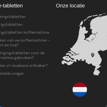
e-tabletten
Onze locatie
kingstabletten
ingstabletten
ingstabletten koffiemachine
ken van uw koffiemachine –
m en hoe?
inigingstabletten voor de
machine gebruiken?
ten of vloeibare ontkalker?
stelde vragen