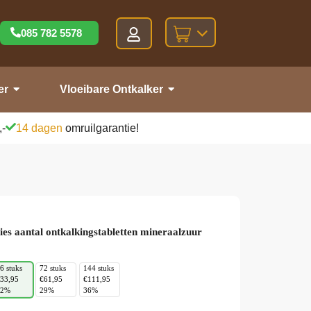
085 782 5578
er
Vloeibare Ontkalker
,-
14 dagen
omruilgarantie!
ies aantal ontkalkingstabletten mineraalzuur
6 stuks
72 stuks
144 stuks
33,95
€61,95
€111,95
22%
29%
36%