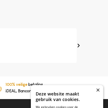
Frits Lakenveld
★
★
★
★
★
Google review
Op 't werk hebben we
perfect, koffie smaak
100% veilige
betaling,
×
iDEAL, Bancontact en op rekening
Deze website maakt
gebruik van cookies.
We gebruiken cookies voor de