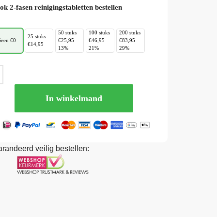
ok 2-fasen reinigingstabletten bestellen
50 stuks
100 stuks
200 stuks
25 stuks
een €0
€25,95
€46,95
€83,95
€14,95
13%
21%
29%
In winkelmand
randeerd veilig bestellen: