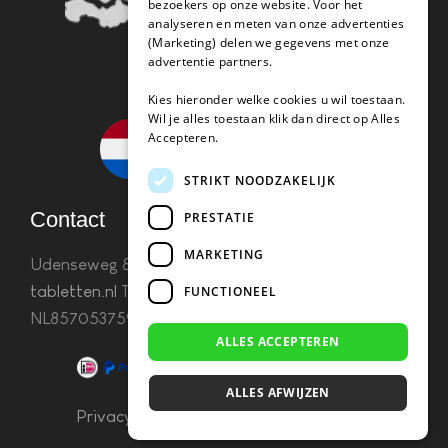
bezoekers op onze website. Voor het
analyseren en meten van onze advertenties
(Marketing) delen we gegevens met onze
advertentie partners.
Kies hieronder welke cookies u wil toestaan.
Wil je alles toestaan klik dan direct op Alles
Accepteren.
STRIKT NOODZAKELIJK
Contact
PRESTATIE
MARKETING
Udenseweg 8B 5405 PA Uden
info(@)koffie-
tabletten.nl
Tel. 085 782 5578KvK 67529623 Btw:
FUNCTIONEEL
NL857053759B01
ALLES ACCEPTEREN
ALLES AFWIJZEN
Privacy & Cookies
–
Algemene Voorwaarden