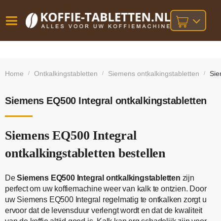
Vóór
Gratis
14 dagen
verzending
omruilgarantie!
16:00
Home
Ontkalkingstabletten
Siemens ontkalkingstabletten
Sie
/
/
/
bij orders
besteld,
volgende
boven
werkdag
€25,-
geleverd!
Siemens EQ500 Integral ontkalkingstabletten
Siemens EQ500 Integral
ontkalkingstabletten bestellen
De
Siemens EQ500 Integral ontkalkingstabletten
zijn
perfect om uw koffiemachine weer van kalk te ontzien. Door
uw Siemens EQ500 Integral regelmatig te ontkalken zorgt u
ervoor dat de levensduur verlengt wordt en dat de kwaliteit