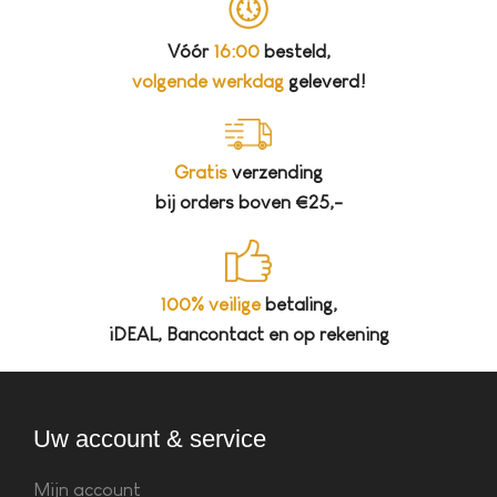
Vóór
16:00
besteld,
volgende werkdag
geleverd!
Gratis
verzending
bij orders boven €25,-
100% veilige
betaling,
iDEAL, Bancontact en op rekening
Uw account & service
Mijn account