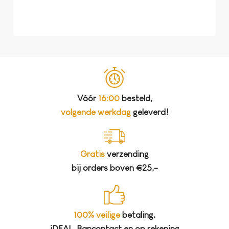
bela
Vóór
16:00
besteld,
volgende werkdag
geleverd!
Gratis
verzending
bij orders boven €25,-
100% veilige
betaling,
iDEAL, Bancontact en op rekening