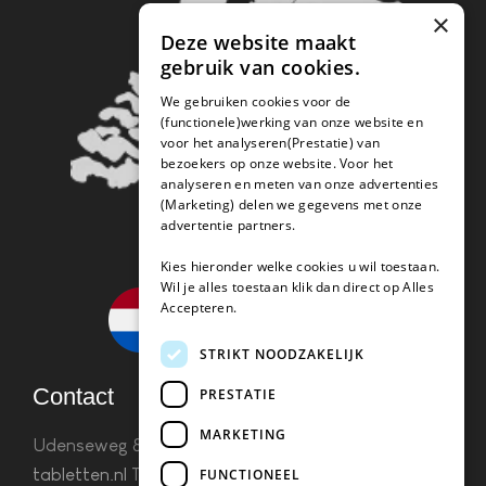
×
Deze website maakt
gebruik van cookies.
We gebruiken cookies voor de
(functionele)werking van onze website en
voor het analyseren(Prestatie) van
bezoekers op onze website. Voor het
analyseren en meten van onze advertenties
(Marketing) delen we gegevens met onze
advertentie partners.
Kies hieronder welke cookies u wil toestaan.
Wil je alles toestaan klik dan direct op Alles
Accepteren.
STRIKT NOODZAKELIJK
Contact
PRESTATIE
MARKETING
Udenseweg 8B 5405 PA Uden
info(@)koffie-
tabletten.nl
Tel. 085 782 5578KvK 67529623 Btw:
FUNCTIONEEL