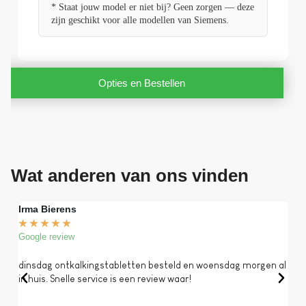
* Staat jouw model er niet bij? Geen zorgen — deze
zijn geschikt voor alle modellen van Siemens.
Opties en Bestellen
Wat anderen van ons vinden
Irma Bierens
Fri
★
★
★
★
★
★
Google review
Goog
dinsdag ontkalkingstabletten besteld en woensdag morgen al
Op 
in huis. Snelle service is een review waar!
een 
dat 
koff