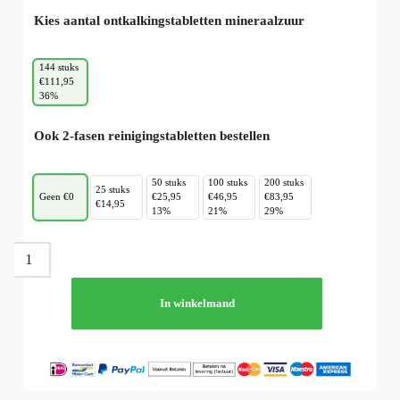
Kies aantal ontkalkingstabletten mineraalzuur
144 stuks
€111,95
36%
Ook 2-fasen reinigingstabletten bestellen
50 stuks
100 stuks
200 stuks
25 stuks
Geen €0
€25,95
€46,95
€83,95
€14,95
13%
21%
29%
In winkelmand