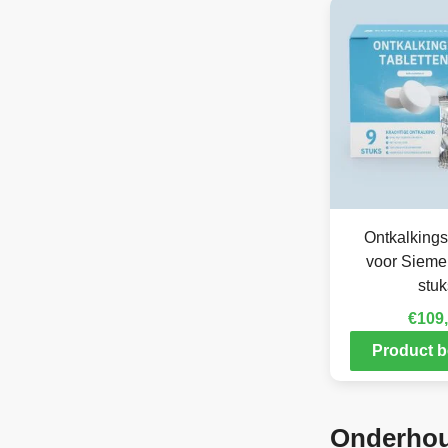
Ontkalkings
voor Sieme
stuk
€
109
Product b
Onderhou