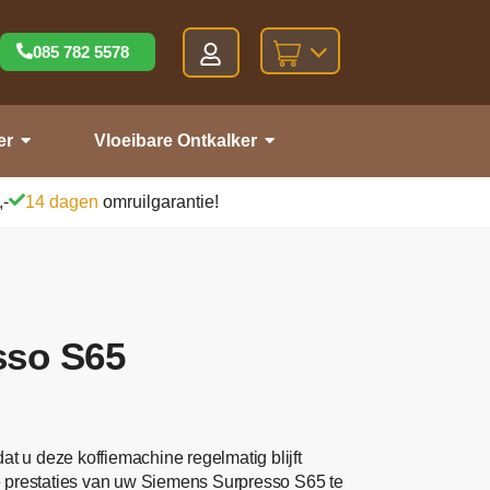
085 782 5578
er
Vloeibare Ontkalker
,-
14 dagen
omruilgarantie!
sso S65
at u deze koffiemachine regelmatig blijft
le prestaties van uw Siemens Surpresso S65 te