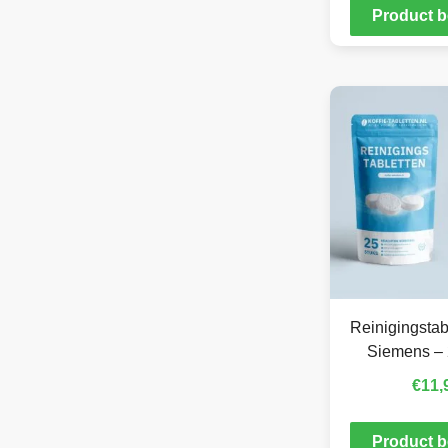
Product b
Reinigingstab
Siemens – 
€
11,
Product b