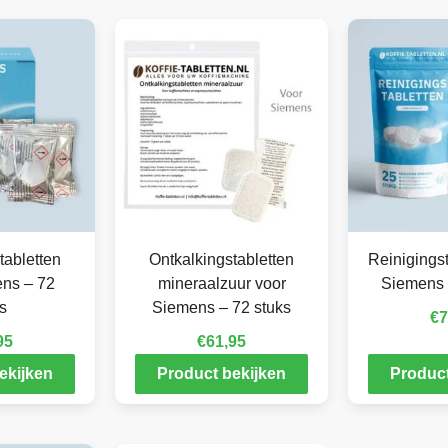
tabletten
Ontkalkingstabletten
Reinigingst
ens – 72
mineraalzuur voor
Siemens 
s
Siemens – 72 stuks
€
7
95
€
61,95
ekijken
Product bekijken
Product