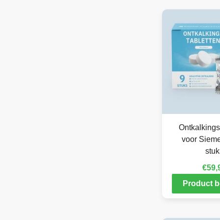
Ontkalkings
voor Siem
stuk
€
59,
Product b