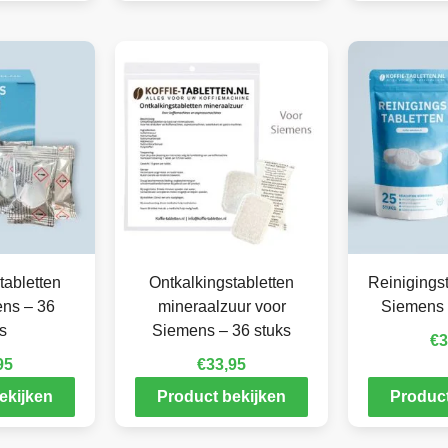
tabletten
Ontkalkingstabletten
Reinigingst
ens – 36
mineraalzuur voor
Siemens 
s
Siemens – 36 stuks
€
3
95
€
33,95
ekijken
Product bekijken
Product