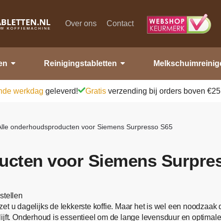
Over ons
Contact
en
Reinigingstabletten
Melkschuimreinig
nde werkdag
geleverd!
Gratis
verzending bij orders boven €25
Alle onderhoudsproducten voor Siemens Surpresso S65
ucten voor Siemens Surpre
tellen
zet u dagelijks de lekkerste koffie. Maar het is wel een noodzaak d
lijft. Onderhoud is essentieel om de lange levensduur en optima