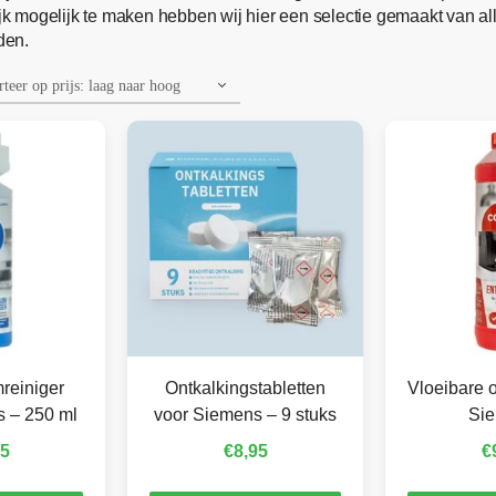
k mogelijk te maken hebben wij hier een selectie gemaakt van a
den.
reiniger
Ontkalkingstabletten
Vloeibare o
s – 250 ml
voor Siemens – 9 stuks
Si
95
€
8,95
€