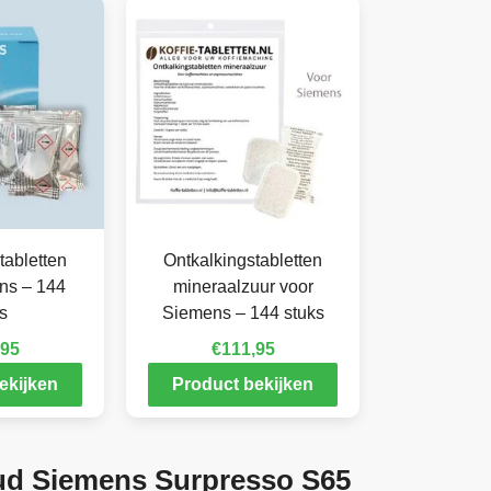
tabletten
Ontkalkingstabletten
ns – 144
mineraalzuur voor
s
Siemens – 144 stuks
,95
€
111,95
ekijken
Product bekijken
d Siemens Surpresso S65