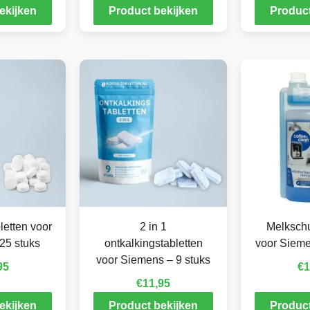
ekijken
Product bekijken
Product
letten voor
2 in 1
Melkschu
25 stuks
ontkalkingstabletten
voor Sieme
voor Siemens – 9 stuks
95
€
1
€
11,95
ekijken
Product bekijken
Product