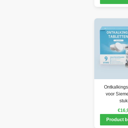
Ontkalkings
voor Siem
stuk
€
16,
Product b