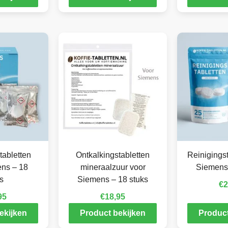
tabletten
Ontkalkingstabletten
Reinigingst
ens – 18
mineraalzuur voor
Siemens 
s
Siemens – 18 stuks
€
2
95
€
18,95
ekijken
Product bekijken
Product