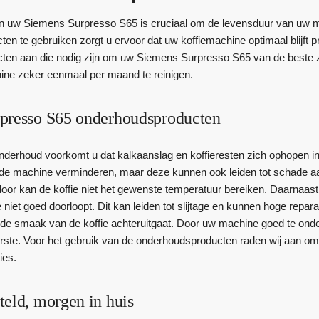
n uw Siemens Surpresso S65 is cruciaal om de levensduur van uw ma
n te gebruiken zorgt u ervoor dat uw koffiemachine optimaal blijft p
en aan die nodig zijn om uw Siemens Surpresso S65 van de beste zor
ine zeker eenmaal per maand te reinigen.
presso S65 onderhoudsproducten
nderhoud voorkomt u dat kalkaanslag en koffieresten zich ophopen i
 de machine verminderen, maar deze kunnen ook leiden tot schade a
door kan de koffie niet het gewenste temperatuur bereiken. Daarnaast
e niet goed doorloopt. Dit kan leiden tot slijtage en kunnen hoge re
 de smaak van de koffie achteruitgaat. Door uw machine goed te onder
eerste. Voor het gebruik van de onderhoudsproducten raden wij aan om
ies.
teld, morgen in huis