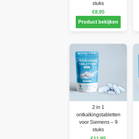
stuks
€
8,95
Product bekijken
2 in 1
ontkalkingstabletten
voor Siemens – 9
stuks
€
11,95