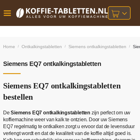
Vóór
Gratis
14 dagen
verzending
omruilgarantie!
16:00
Home
Ontkalkingstabletten
Siemens ontkalkingstabletten
Sie
/
/
/
bij orders
besteld,
volgende
boven
werkdag
€25,-
geleverd!
Siemens EQ7 ontkalkingstabletten
Siemens EQ7 ontkalkingstabletten
bestellen
De
Siemens EQ7 ontkalkingstabletten
zijn perfect om uw
koffiemachine weer van kalk te ontzien. Door uw Siemens
EQ7 regelmatig te ontkalken zorgt u ervoor dat de levensduur
verlengt wordt en dat de kwaliteit van de koffie altijd goed is.