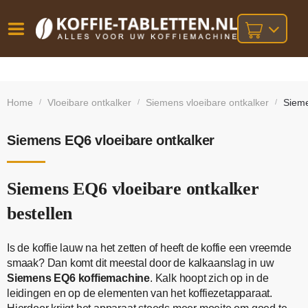
Vóór
Gratis
14 dagen
verzending
omruilgarantie!
16:00
Home
Vloeibare ontkalker
Siemens vloeibare ontkalker
Sieme
/
/
/
bij orders
besteld,
volgende
boven
werkdag
€25,-
geleverd!
Siemens EQ6 vloeibare ontkalker
Siemens EQ6 vloeibare ontkalker
bestellen
Is de koffie lauw na het zetten of heeft de koffie een vreemde
smaak? Dan komt dit meestal door de kalkaanslag in uw
Siemens EQ6 koffiemachine
. Kalk hoopt zich op in de
leidingen en op de elementen van het koffiezetapparaat.