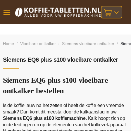
Vóór
Gratis
14 dagen
verzending
omruilgarantie!
16:00
Home
Vloeibare ontkalker
Siemens vloeibare ontkalker
Sieme
/
/
/
bij orders
besteld,
volgende
boven
werkdag
€25,-
geleverd!
Siemens EQ6 plus s100 vloeibare ontkalker
Siemens EQ6 plus s100 vloeibare
ontkalker bestellen
Is de koffie lauw na het zetten of heeft de koffie een vreemde
smaak? Dan komt dit meestal door de kalkaanslag in uw
Siemens EQ6 plus s100 koffiemachine
. Kalk hoopt zich op
in de leidingen en op de elementen van het koffiezetapparaat.