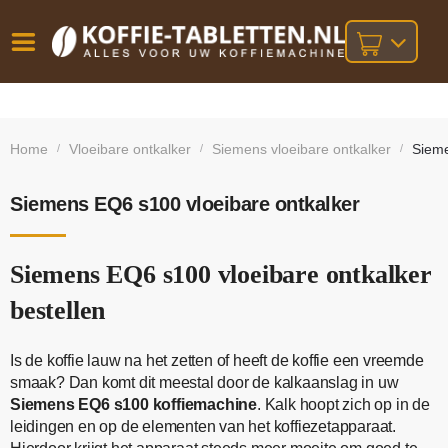
Vóór
Gratis
14 dagen
verzending
omruilgarantie!
16:00
Home
Vloeibare ontkalker
Siemens vloeibare ontkalker
Sieme
/
/
/
bij orders
besteld,
volgende
boven
werkdag
€25,-
geleverd!
Siemens EQ6 s100 vloeibare ontkalker
Siemens EQ6 s100 vloeibare ontkalker
bestellen
Is de koffie lauw na het zetten of heeft de koffie een vreemde
smaak? Dan komt dit meestal door de kalkaanslag in uw
Siemens EQ6 s100 koffiemachine
. Kalk hoopt zich op in de
leidingen en op de elementen van het koffiezetapparaat.