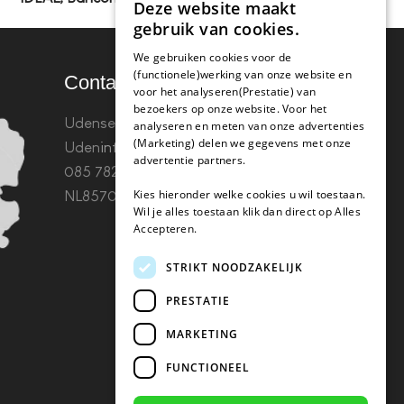
Deze website maakt
gebruik van cookies.
We gebruiken cookies voor de
(functionele)werking van onze website en
Contact
voor het analyseren(Prestatie) van
bezoekers op onze website. Voor het
Udenseweg 8B 5405 PA
analyseren en meten van onze advertenties
(Marketing) delen we gegevens met onze
Uden
info(@)koffie-tabletten.nl
Tel.
advertentie partners.
085 782 5578KvK 67529623 Btw:
Kies hieronder welke cookies u wil toestaan.
NL857053759B01
Wil je alles toestaan klik dan direct op Alles
Accepteren.
STRIKT NOODZAKELIJK
PRESTATIE
MARKETING
FUNCTIONEEL