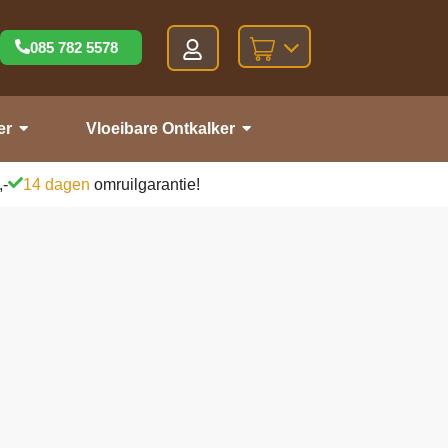
085 782 5578
er
Vloeibare Ontkalker
,-
14 dagen
omruilgarantie!