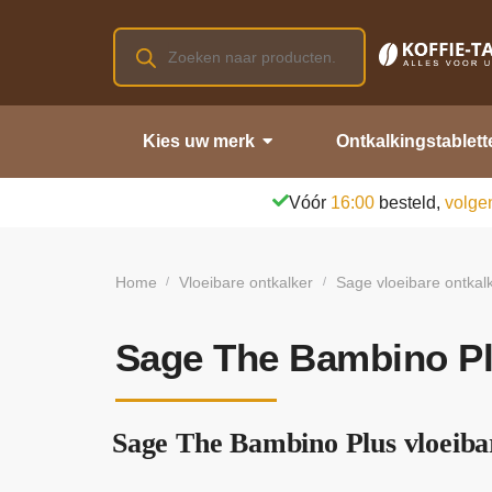
Kies uw merk
Ontkalkingstablett
Vóór
16:00
besteld,
volge
Home
Vloeibare ontkalker
Sage vloeibare ontkal
/
/
Sage The Bambino Plu
Sage The Bambino Plus vloeibar