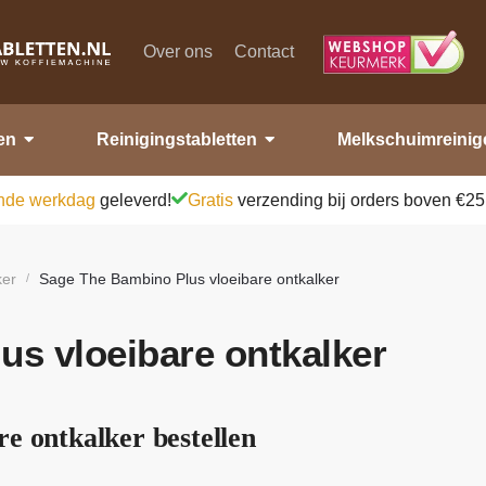
Over ons
Contact
en
Reinigingstabletten
Melkschuimreinig
nde werkdag
geleverd!
Gratis
verzending bij orders boven €25
ker
Sage The Bambino Plus vloeibare ontkalker
/
s vloeibare ontkalker
e ontkalker bestellen