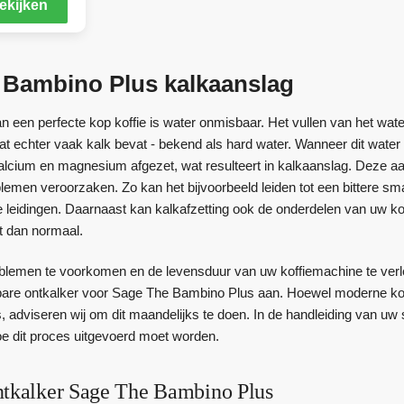
ekijken
 Bambino Plus kalkaanslag
an een perfecte kop koffie is water onmisbaar. Het vullen van het wa
at echter vaak kalk bevat - bekend als hard water. Wanneer dit wate
alcium en magnesium afgezet, wat resulteert in kalkaanslag. Deze aa
lemen veroorzaken. Zo kan het bijvoorbeeld leiden tot een bittere sm
 leidingen. Daarnaast kan kalkafzetting ook de onderdelen van uw k
t dan normaal.
blemen te voorkomen en de levensduur van uw koffiemachine te verlen
eibare ontkalker voor Sage The Bambino Plus aan. Hoewel moderne k
s, adviseren wij om dit maandelijks te doen. In de handleiding van uw 
hoe dit proces uitgevoerd moet worden.
ntkalker Sage The Bambino Plus