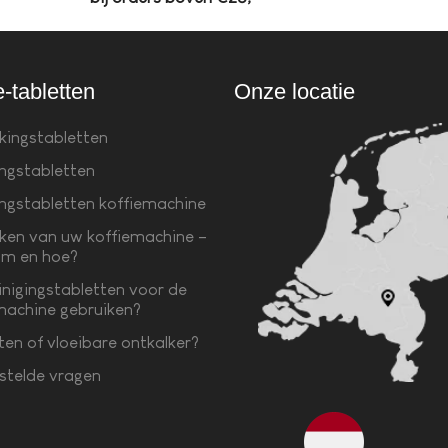
e-tabletten
Onze locatie
kingstabletten
ingstabletten
ingstabletten koffiemachine
ken van uw koffiemachine –
m en hoe?
inigingstabletten voor de
machine gebruiken?
ten of vloeibare ontkalker?
stelde vragen