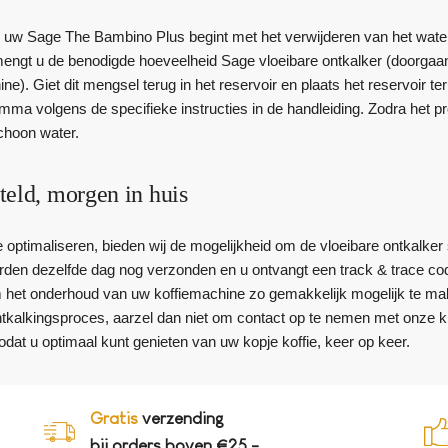
 uw Sage The Bambino Plus begint met het verwijderen van het waterr
engt u de benodigde hoeveelheid Sage vloeibare ontkalker (doorgaan
ne). Giet dit mengsel terug in het reservoir en plaats het reservoir te
ma volgens de specifieke instructies in de handleiding. Zodra het pr
choon water.
teld, morgen in huis
optimaliseren, bieden wij de mogelijkheid om de vloeibare ontkalker 
rden dezelfde dag nog verzonden en u ontvangt een track & trace code
 het onderhoud van uw koffiemachine zo gemakkelijk mogelijk te ma
ontkalkingsproces, aarzel dan niet om contact op te nemen met onze k
odat u optimaal kunt genieten van uw kopje koffie, keer op keer.
Gratis
verzending
bij orders boven €25,-