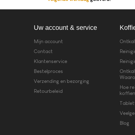
Uw account & service
Koffi
Mijn account
Ontkal
Contact
Reinig
Klantenservice
Reinig
Bestelproces
Ontkal
Waaro
Verzending en bezorging
Hoe re
Retourbeleid
koffie
Tablet
Veelge
Blog