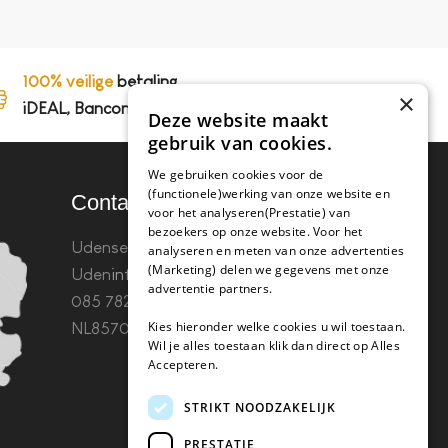
100% veilige
betaling,
×
iDEAL, Bancontact en op rekening
Deze website maakt
gebruik van cookies.
We gebruiken cookies voor de
(functionele)werking van onze website en
Contact
voor het analyseren(Prestatie) van
bezoekers op onze website. Voor het
Udenseweg 8B 5405 PA
analyseren en meten van onze advertenties
(Marketing) delen we gegevens met onze
Uden
info(@)koffie-tabletten.nl
Tel.
advertentie partners.
085 782 5578KvK 67529623 Btw:
Kies hieronder welke cookies u wil toestaan.
NL857053759B01
Wil je alles toestaan klik dan direct op Alles
Accepteren.
STRIKT NOODZAKELIJK
PRESTATIE