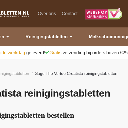
Over ons
Contact
en
Reinigingstabletten
Melkschuimreinig
nde werkdag
geleverd!
Gratis
verzending bij orders boven €25
inigingstabletten
Sage The Vertuo Creatista reinigingstabletten
/
ista reinigingstabletten
gingstabletten bestellen