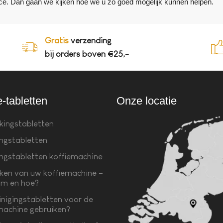
ce. Dan gaan we kijken hoe we u zo goed mogelijk kunnen helpen.
Gratis
verzending
bij orders boven €25,-
e-tabletten
Onze locatie
kingstabletten
ingstabletten
ingstabletten koffiemachine
ken van uw koffiemachine –
m en hoe?
inigingstabletten voor de
machine gebruiken?