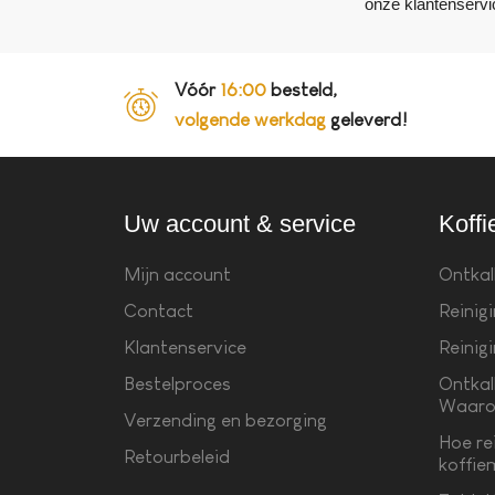
onze klantenservi
Vóór
16:00
besteld,
volgende werkdag
geleverd!
Uw account & service
Koffi
Mijn account
Ontkal
Contact
Reinig
Klantenservice
Reinig
Bestelproces
Ontkal
Waaro
Verzending en bezorging
Hoe re
Retourbeleid
koffie