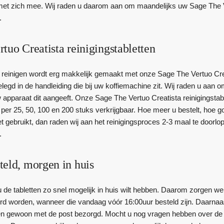
et zich mee. Wij raden u daarom aan om maandelijks uw Sage The Ve
.
tuo Creatista reinigingstabletten
reinigen wordt erg makkelijk gemaakt met onze Sage The Vertuo Crea
gelegd in de handleiding die bij uw koffiemachine zit. Wij raden u aa
pparaat dit aangeeft. Onze Sage The Vertuo Creatista reinigingstablet
jn per 25, 50, 100 en 200 stuks verkrijgbaar. Hoe meer u bestelt, ho
iet gebruikt, dan raden wij aan het reinigingsproces 2-3 maal te door
.
teld, morgen in huis
 de tabletten zo snel mogelijk in huis wilt hebben. Daarom zorgen we
d worden, wanneer die vandaag vóór 16:00uur besteld zijn. Daarnaast h
en gewoon met de post bezorgd. Mocht u nog vragen hebben over de r