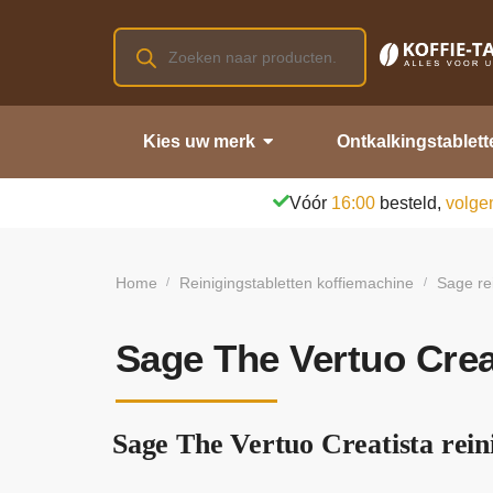
Kies uw merk
Ontkalkingstablett
Vóór
16:00
besteld,
volge
Home
Reinigingstabletten koffiemachine
Sage re
/
/
Sage The Vertuo Creat
Sage The Vertuo Creatista reini