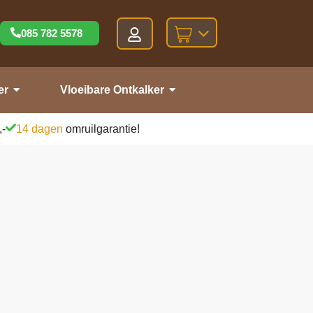
085 782 5578
er
Vloeibare Ontkalker
,-
14 dagen
omruilgarantie!