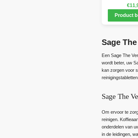
€
11,
Product b
Sage The 
Een Sage The Vert
wordt beter, uw S
kan zorgen voor s
reinigingstabletten
Sage The Ver
Om ervoor te zorge
reinigen. Koffieaa
onderdelen van uw
in de leidingen, w