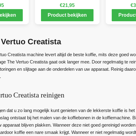
95
€
21,95
€
3
ekijken
Product bekijken
Product
Vertuo Creatista
uo Creatista machine levert altijd de beste koffie, mits deze goed w
age The Vertuo Creatista gaat ook langer mee. Door regelmatig te re
toringen en slijtage aan de onderdelen van uw apparaat. Reinig daa
.
tuo Creatista reinigen
n dat u zo lang mogelijk kunt genieten van de lekkerste koffie is he
nslag ontstaat bij het malen van de koffiebonen in de koffiemachine. B
 apparaat blijven plakken. Wanneer deze niet goed gereinigd worden 
aardoor koffie een nare smaak krijgt. Wanneer er niet regelmatig wordt