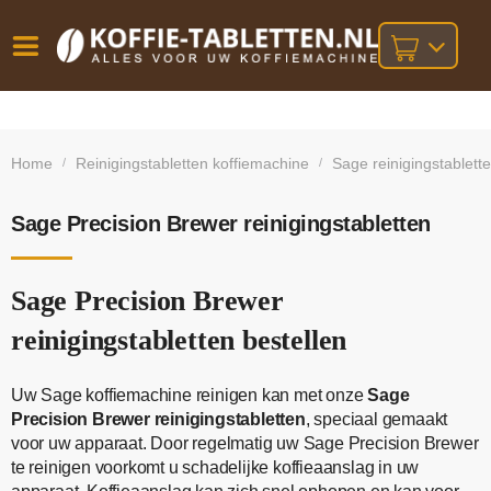
Vóór
Gratis
14 dagen
verzending
omruilgarantie!
16:00
Home
Reinigingstabletten koffiemachine
Sage reinigingstablett
/
/
bij orders
besteld,
volgende
boven
werkdag
€25,-
geleverd!
Sage Precision Brewer reinigingstabletten
Sage Precision Brewer
reinigingstabletten bestellen
Uw Sage koffiemachine reinigen kan met onze
Sage
Precision Brewer reinigingstabletten
, speciaal gemaakt
voor uw apparaat. Door regelmatig uw Sage Precision Brewer
te reinigen voorkomt u schadelijke koffieaanslag in uw